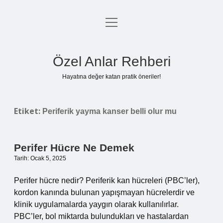
menüyü
Anasayfa
aç
Gizlilik Politikası
Özel Anlar Rehberi
Yasal Uyarı
Hayatına değer katan pratik öneriler!
Hakkımızda
Etiket:
Periferik yayma kanser belli olur mu
Perifer Hücre Ne Demek
Tarih: Ocak 5, 2025
Perifer hücre nedir? Periferik kan hücreleri (PBC’ler),
kordon kanında bulunan yapışmayan hücrelerdir ve
klinik uygulamalarda yaygın olarak kullanılırlar.
PBC’ler, bol miktarda bulundukları ve hastalardan