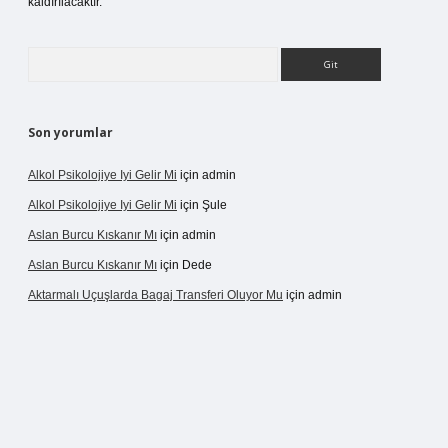
kaldırılacaktır.
Arama
Son yorumlar
Alkol Psikolojiye Iyi Gelir Mi
için
admin
Alkol Psikolojiye Iyi Gelir Mi
için
Şule
Aslan Burcu Kıskanır Mı
için
admin
Aslan Burcu Kıskanır Mı
için
Dede
Aktarmalı Uçuşlarda Bagaj Transferi Oluyor Mu
için
admin
no giriş