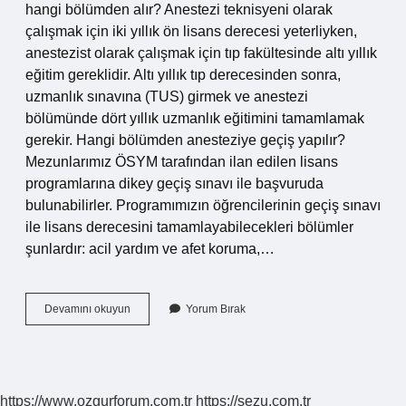
hangi bölümden alır? Anestezi teknisyeni olarak
çalışmak için iki yıllık ön lisans derecesi yeterliyken,
anestezist olarak çalışmak için tıp fakültesinde altı yıllık
eğitim gereklidir. Altı yıllık tıp derecesinden sonra,
uzmanlık sınavına (TUS) girmek ve anestezi
bölümünde dört yıllık uzmanlık eğitimini tamamlamak
gerekir. Hangi bölümden anesteziye geçiş yapılır?
Mezunlarımız ÖSYM tarafından ilan edilen lisans
programlarına dikey geçiş sınavı ile başvuruda
bulunabilirler. Programımızın öğrencilerinin geçiş sınavı
ile lisans derecesini tamamlayabilecekleri bölümler
şunlardır: acil yardım ve afet koruma,…
Anestezi
Devamını okuyun
Yorum Bırak
Için
Hangi
Bölüme
Gidilir
https://www.ozgurforum.com.tr
https://sezu.com.tr