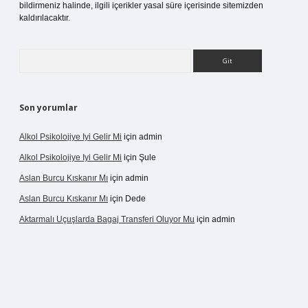
bildirmeniz halinde, ilgili içerikler yasal süre içerisinde sitemizden
kaldırılacaktır.
Arama
Son yorumlar
Alkol Psikolojiye Iyi Gelir Mi
için
admin
Alkol Psikolojiye Iyi Gelir Mi
için
Şule
Aslan Burcu Kıskanır Mı
için
admin
Aslan Burcu Kıskanır Mı
için
Dede
Aktarmalı Uçuşlarda Bagaj Transferi Oluyor Mu
için
admin