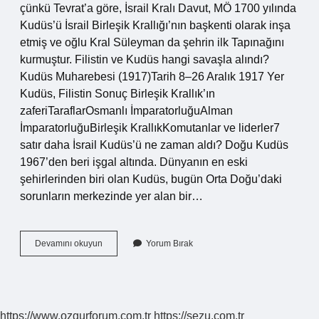
çünkü Tevrat’a göre, İsrail Kralı Davut, MÖ 1700 yılında
Kudüs’ü İsrail Birleşik Krallığı’nın başkenti olarak inşa
etmiş ve oğlu Kral Süleyman da şehrin ilk Tapınağını
kurmuştur. Filistin ve Kudüs hangi savaşla alındı?
Kudüs Muharebesi (1917)Tarih 8–26 Aralık 1917 Yer
Kudüs, Filistin Sonuç Birleşik Krallık’ın
zaferiTaraflarOsmanlı İmparatorluğuAlman
İmparatorluğuBirleşik KrallıkKomutanlar ve liderler7
satır daha İsrail Kudüs’ü ne zaman aldı? Doğu Kudüs
1967’den beri işgal altında. Dünyanın en eski
şehirlerinden biri olan Kudüs, bugün Orta Doğu’daki
sorunların merkezinde yer alan bir…
Yavuz
Devamını okuyun
Yorum Bırak
Sultan
Selim
Kudüsü
Kimden
Aldı
https://www.ozgurforum.com.tr
https://sezu.com.tr