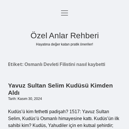
menüyü
Anasayfa
aç
Gizlilik Politikası
Özel Anlar Rehberi
Yasal Uyarı
Hayatına değer katan pratik öneriler!
Hakkımızda
Etiket:
Osmanlı Devleti Filistini nasıl kaybetti
Yavuz Sultan Selim Kudüsü Kimden
Aldı
Tarih: Kasım 30, 2024
Kudüs’ü kim fethetti padişah? 1517: Yavuz Sultan
Selim, Kudüs’ü Osmanlı himayesine kattı. Kudüs’ün ilk
sahibi kim? Kudüs, Yahudiler için en kutsal şehirdir;