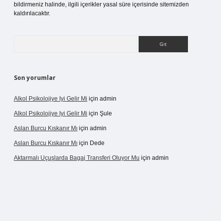
bildirmeniz halinde, ilgili içerikler yasal süre içerisinde sitemizden
kaldırılacaktır.
Arama
Son yorumlar
Alkol Psikolojiye Iyi Gelir Mi
için
admin
Alkol Psikolojiye Iyi Gelir Mi
için
Şule
Aslan Burcu Kıskanır Mı
için
admin
Aslan Burcu Kıskanır Mı
için
Dede
Aktarmalı Uçuşlarda Bagaj Transferi Oluyor Mu
için
admin