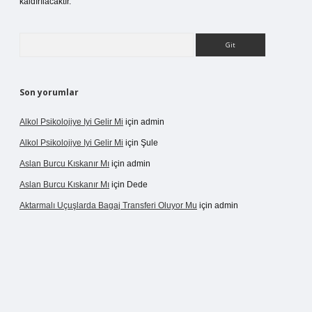
kaldırılacaktır.
Arama
Son yorumlar
Alkol Psikolojiye Iyi Gelir Mi
için
admin
Alkol Psikolojiye Iyi Gelir Mi
için
Şule
Aslan Burcu Kıskanır Mı
için
admin
Aslan Burcu Kıskanır Mı
için
Dede
Aktarmalı Uçuşlarda Bagaj Transferi Oluyor Mu
için
admin
o giriş