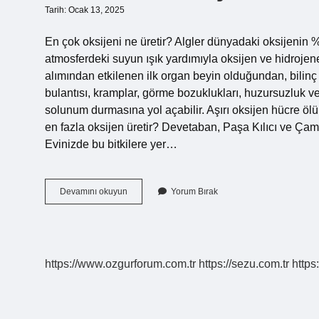
Tarih: Ocak 13, 2025
En çok oksijeni ne üretir? Algler dünyadaki oksijenin %
atmosferdeki suyun ışık yardımıyla oksijen ve hidrojene
alımından etkilenen ilk organ beyin olduğundan, bilin
bulantısı, kramplar, görme bozuklukları, huzursuzluk ve
solunum durmasına yol açabilir. Aşırı oksijen hücre ölüm
en fazla oksijen üretir? Devetaban, Paşa Kılıcı ve Çamad
Evinizde bu bitkilere yer…
En
Devamını okuyun
Yorum Bırak
Fazla
Oksijeni
Ne
Üretir
https://www.ozgurforum.com.tr
https://sezu.com.tr
https