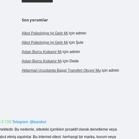
Son yorumlar
Alkol Psikolojiye Iyi Gelir Mi
için
admin
Alkol Psikolojiye Iyi Gelir Mi
için
Şule
Aslan Burcu Kıskanır Mı
için
admin
Aslan Burcu Kıskanır Mı
için
Dede
Aktarmalı Uçuşlarda Bagaj Transferi Oluyor Mu
için
admin
 0 726
Telegram: @karabul
ektedir. Bu nedenle, sitedeki içerikleri proaktif olarak denetleme veya
 etmiş sayılırlar. Bu internet sitesi, herhangi bir marka, kurum veya