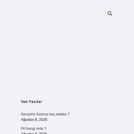
Sidebar
Son Yazılar
vdcasino giri
Nevşehir Avanos kaç dakika ?
Ağustos 8, 2026
F# hangi nota ?