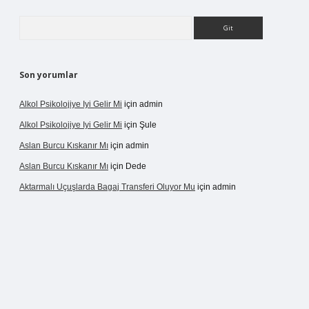
Arama
Son yorumlar
Alkol Psikolojiye Iyi Gelir Mi
için
admin
Alkol Psikolojiye Iyi Gelir Mi
için
Şule
Aslan Burcu Kıskanır Mı
için
admin
Aslan Burcu Kıskanır Mı
için
Dede
Aktarmalı Uçuşlarda Bagaj Transferi Oluyor Mu
için
admin
no giriş