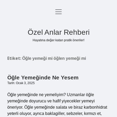
menüyü
Anasayfa
aç
Gizlilik Politikası
Özel Anlar Rehberi
Yasal Uyarı
Hayatına değer katan pratik öneriler!
Hakkımızda
Etiket:
Öğle yemeği mi öğlen yemeği mi
Öğle Yemeğinde Ne Yesem
Tarih: Ocak 3, 2025
Öğle yemeğinde ne yemeliyim? Uzmanlar öğle
yemeğinde doyurucu ve hafif yiyecekler yemeyi
öneriyor. Öğle yemeğinde salata ve biraz karbonhidrat
yeterli oluyor, ayrıca baklagiller, sebzeler, kırmızı et,