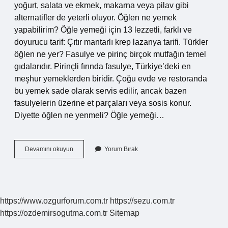
yoğurt, salata ve ekmek, makarna veya pilav gibi
alternatifler de yeterli oluyor. Öğlen ne yemek
yapabilirim? Öğle yemeği için 13 lezzetli, farklı ve
doyurucu tarif: Çıtır mantarlı krep lazanya tarifi. Türkler
öğlen ne yer? Fasulye ve pirinç birçok mutfağın temel
gıdalarıdır. Pirinçli fırında fasulye, Türkiye’deki en
meşhur yemeklerden biridir. Çoğu evde ve restoranda
bu yemek sade olarak servis edilir, ancak bazen
fasulyelerin üzerine et parçaları veya sosis konur.
Diyette öğlen ne yenmeli? Öğle yemeği…
Öğle
Devamını okuyun
Yorum Bırak
Yemeğinde
Ne
Yesem
https://www.ozgurforum.com.tr
https://sezu.com.tr
https://ozdemirsogutma.com.tr
Sitemap