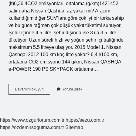
(lt)6,36,4CO2 emisyonları, ortalama (g/km)1421452
satır daha Nissan Qashqai az yakar mı? Aracım
kullandığım diğer SUV’lara göre çok iyi bir torka sahip
ve bu güce rağmen çok düşük yakıt tüketimi sunuyor.
Şehir içinde 4.5 litre, şehir dışında ise 3 ila 3.5 litre
tüketiyor. Uzun süreli hızlı ve yoğun şehir içi trafiğinde
maksimum 5.5 litreye ulaşıyor. 2015 Model 1. Nissan
Qashqai 2012 100 km kaç litre yakar? 6,4 l/100 km,
ortalama CO2 emisyonu 144 g/km, Nissan QASHQAI
e-POWER 190 PS SKYPACK ortalama…
Nissan
Devamını okuyun
Yorum Bırak
Qashqai
1
Km
De
Ne
https://www.ozgurforum.com.tr
https://sezu.com.tr
Kadar
https://ozdemirsogutma.com.tr
Sitemap
Yakar