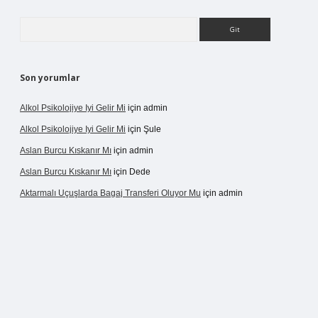
Arama
Son yorumlar
Alkol Psikolojiye Iyi Gelir Mi
için
admin
Alkol Psikolojiye Iyi Gelir Mi
için
Şule
Aslan Burcu Kıskanır Mı
için
admin
Aslan Burcu Kıskanır Mı
için
Dede
Aktarmalı Uçuşlarda Bagaj Transferi Oluyor Mu
için
admin
vdcasino giriş