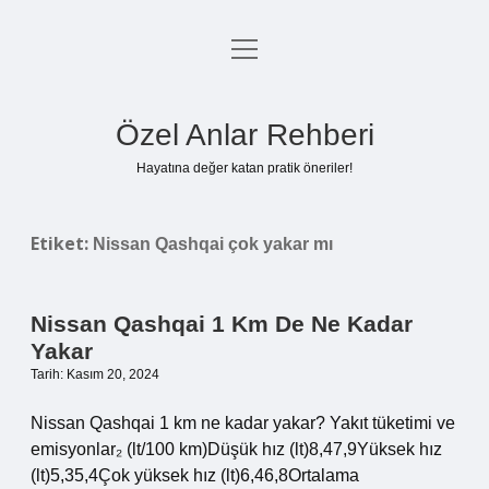
menüyü
Anasayfa
aç
Gizlilik Politikası
Özel Anlar Rehberi
Yasal Uyarı
Hayatına değer katan pratik öneriler!
Hakkımızda
Etiket:
Nissan Qashqai çok yakar mı
Nissan Qashqai 1 Km De Ne Kadar
Yakar
Tarih: Kasım 20, 2024
Nissan Qashqai 1 km ne kadar yakar? Yakıt tüketimi ve
emisyonlar₂ (lt/100 km)Düşük hız (lt)8,47,9Yüksek hız
(lt)5,35,4Çok yüksek hız (lt)6,46,8Ortalama