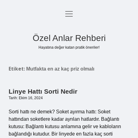
menüyü
Anasayfa
aç
Gizlilik Politikası
Özel Anlar Rehberi
Yasal Uyarı
Hayatına değer katan pratik öneriler!
Hakkımızda
Etiket:
Mutfakta en az kaç priz olmalı
Linye Hattı Sorti Nedir
Tarih: Ekim 16, 2024
Sorti hattı ne demek? Soket ayırma hattı: Soket
hattından soketlere kadar ayrılan hatlardır. Bağlantı
kutusu: Bağlantı kutusu anlamına gelir ve kabloların
bağlandığı kutudur. Bir linyede en fazla kaç sorti