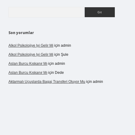
Arama
Son yorumlar
Alkol Psikolojiye Iyi Gelir Mi
için
admin
Alkol Psikolojiye Iyi Gelir Mi
için
Şule
Aslan Burcu Kıskanır Mı
için
admin
Aslan Burcu Kıskanır Mı
için
Dede
Aktarmalı Uçuşlarda Bagaj Transferi Oluyor Mu
için
admin
casino giriş