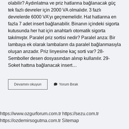
olabilir? Aydınlatma ve priz hatlarına bağlanacak güç
tek fazlı devreler için 2000 VA olmalıdır. 3 fazlı
devrelerde 6000 VA’yı geçmemelidir. Hat hatlarına en
fazla 7 adet insert bağlanabilir. Binanın içindeki sigorta
kutusunda her hat için anahtarlı otomatik sigorta
takılmıştır. Paralel priz sortisi nedir? Paralel arıza: Bir
lambaya ek olarak lambaların da paralel bağlanmasıyla
oluşan arızadır. Priz linyesine kaç sorti var? 28-
Semboller desen dosyasından alınıp kullanılır. 29-
Soket hattına bağlanacak insert…
Linye
Devamını okuyun
Yorum Bırak
Hattı
Sorti
Nedir
https://www.ozgurforum.com.tr
https://sezu.com.tr
https://ozdemirsogutma.com.tr
Sitemap