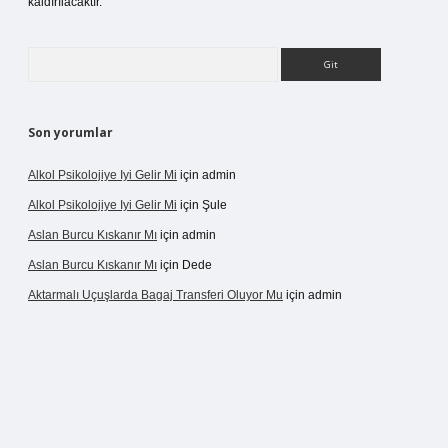
kaldırılacaktır.
Arama
Son yorumlar
Alkol Psikolojiye Iyi Gelir Mi
için
admin
Alkol Psikolojiye Iyi Gelir Mi
için
Şule
Aslan Burcu Kıskanır Mı
için
admin
Aslan Burcu Kıskanır Mı
için
Dede
Aktarmalı Uçuşlarda Bagaj Transferi Oluyor Mu
için
admin
casino giriş