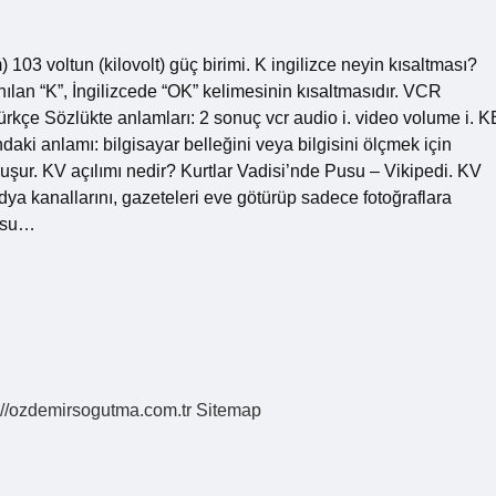
03 voltun (kilovolt) güç birimi. K ingilizce neyin kısaltması?
an “K”, İngilizcede “OK” kelimesinin kısaltmasıdır. VCR
ürkçe Sözlükte anlamları: 2 sonuç vcr audio i. video volume i. K
ndaki anlamı: bilgisayar belleğini veya bilgisini ölçmek için
oluşur. KV açılımı nedir? Kurtlar Vadisi’nde Pusu – Vikipedi. KV
ya kanallarını, gazeteleri eve götürüp sadece fotoğraflara
nusu…
://ozdemirsogutma.com.tr
Sitemap