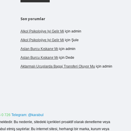
Son yorumlar
Alkol Psikolojiye Iyi Gelir Mi
için
admin
Alkol Psikolojiye Iyi Gelir Mi
için
Şule
Aslan Burcu Kıskanır Mı
için
admin
Aslan Burcu Kıskanır Mı
için
Dede
Aktarmalı Uçuşlarda Bagaj Transferi Oluyor Mu
için
admin
 0 726
Telegram: @karabul
ektedir. Bu nedenle, sitedeki içerikleri proaktif olarak denetleme veya
 etmiş sayılırlar. Bu internet sitesi, herhangi bir marka, kurum veya