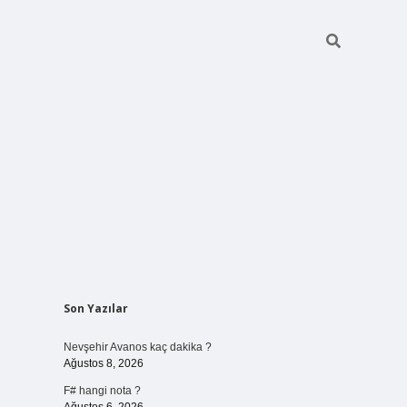
Sidebar
Son Yazılar
vdcasino giri
Nevşehir Avanos kaç dakika ?
Ağustos 8, 2026
F# hangi nota ?