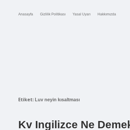
Anasayfa
Gizlilik Politikası
Yasal Uyarı
Hakkımızda
Etiket:
Luv neyin kısaltması
Kv Ingilizce Ne Deme