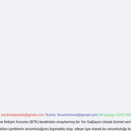
:
backlinkpaneli@gmail.com
Teams:
forumhizmeti@gmail.com
Whatsapp: 0262 606
ve İletişim Kurumu (BTK) tarafından onaylanmış bir Yer Sağlayıcı olarak hizmet verm
rı içeriklerin sorumluluğunu taşımakta olup, siteye üye olarak bu sorumluluğu kabul