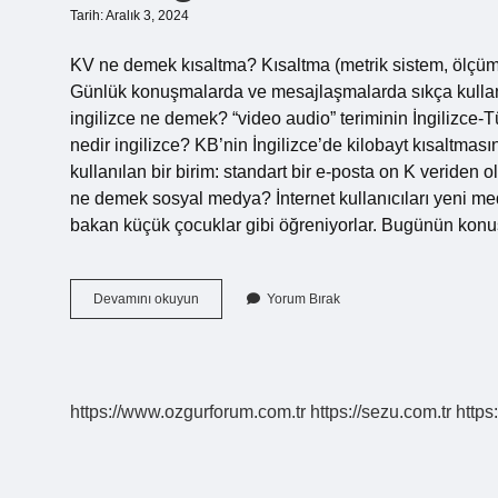
Tarih: Aralık 3, 2024
KV ne demek kısaltma? Kısaltma (metrik sistem, ölçüm) 1
Günlük konuşmalarda ve mesajlaşmalarda sıkça kullanıl
ingilizce ne demek? “video audio” teriminin İngilizce-T
nedir ingilizce? KB’nin İngilizce’de kilobayt kısaltması
kullanılan bir birim: standart bir e-posta on K veriden 
ne demek sosyal medya? İnternet kullanıcıları yeni med
bakan küçük çocuklar gibi öğreniyorlar. Bugünün ko
Kv
Devamını okuyun
Yorum Bırak
Ingilizce
Ne
Demek
https://www.ozgurforum.com.tr
https://sezu.com.tr
https