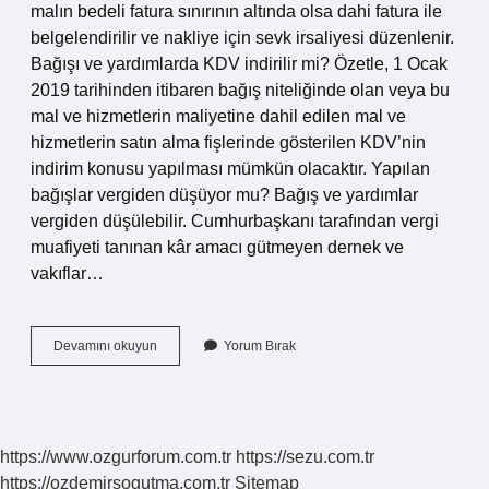
malın bedeli fatura sınırının altında olsa dahi fatura ile
belgelendirilir ve nakliye için sevk irsaliyesi düzenlenir.
Bağışı ve yardımlarda KDV indirilir mi? Özetle, 1 Ocak
2019 tarihinden itibaren bağış niteliğinde olan veya bu
mal ve hizmetlerin maliyetine dahil edilen mal ve
hizmetlerin satın alma fişlerinde gösterilen KDV’nin
indirim konusu yapılması mümkün olacaktır. Yapılan
bağışlar vergiden düşüyor mu? Bağış ve yardımlar
vergiden düşülebilir. Cumhurbaşkanı tarafından vergi
muafiyeti tanınan kâr amacı gütmeyen dernek ve
vakıflar…
Bağışa
Devamını okuyun
Yorum Bırak
Fatura
Kesilir
Mi
https://www.ozgurforum.com.tr
https://sezu.com.tr
https://ozdemirsogutma.com.tr
Sitemap