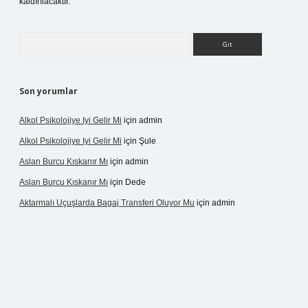
kaldırılacaktır.
Arama
Son yorumlar
Alkol Psikolojiye Iyi Gelir Mi
için
admin
Alkol Psikolojiye Iyi Gelir Mi
için
Şule
Aslan Burcu Kıskanır Mı
için
admin
Aslan Burcu Kıskanır Mı
için
Dede
Aktarmalı Uçuşlarda Bagaj Transferi Oluyor Mu
için
admin
no giriş