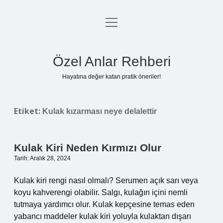
menüyü
Anasayfa
aç
Gizlilik Politikası
Özel Anlar Rehberi
Yasal Uyarı
Hayatına değer katan pratik öneriler!
Hakkımızda
Etiket:
Kulak kızarması neye delalettir
Kulak Kiri Neden Kırmızı Olur
Tarih: Aralık 28, 2024
Kulak kiri rengi nasıl olmalı? Serumen açık sarı veya
koyu kahverengi olabilir. Salgı, kulağın içini nemli
tutmaya yardımcı olur. Kulak kepçesine temas eden
yabancı maddeler kulak kiri yoluyla kulaktan dışarı