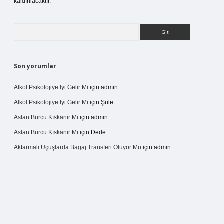
kaldırılacaktır.
Arama
Son yorumlar
Alkol Psikolojiye Iyi Gelir Mi
için
admin
Alkol Psikolojiye Iyi Gelir Mi
için
Şule
Aslan Burcu Kıskanır Mı
için
admin
Aslan Burcu Kıskanır Mı
için
Dede
Aktarmalı Uçuşlarda Bagaj Transferi Oluyor Mu
için
admin
o giriş