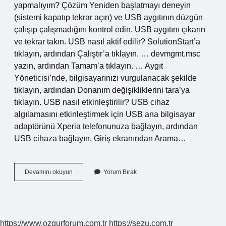
yapmalıyım? Çözüm Yeniden başlatmayı deneyin
(sistemi kapatıp tekrar açın) ve USB aygıtının düzgün
çalışıp çalışmadığını kontrol edin. USB aygıtını çıkarın
ve tekrar takın. USB nasıl aktif edilir? SolutionStart’a
tıklayın, ardından Çalıştır’a tıklayın. … devmgmt.msc
yazın, ardından Tamam’a tıklayın. … Aygıt
Yöneticisi’nde, bilgisayarınızı vurgulanacak şekilde
tıklayın, ardından Donanım değişikliklerini tara’ya
tıklayın. USB nasıl etkinleştirilir? USB cihaz
algılamasını etkinleştirmek için USB ana bilgisayar
adaptörünü Xperia telefonunuza bağlayın, ardından
USB cihaza bağlayın. Giriş ekranından Arama…
Usb
Devamını okuyun
Yorum Bırak
Aygıtı
Neden
Tanınmıyor
https://www.ozgurforum.com.tr
https://sezu.com.tr