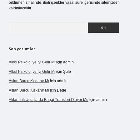
bildirmeniz halinde, ilgili içerikler yasal süre içerisinde sitemizden
kaldırılacaktır.
Arama
Son yorumlar
Alkol Psikolojiye Iyi Gelir Mi
için
admin
Alkol Psikolojiye Iyi Gelir Mi
için
Şule
Aslan Burcu Kıskanır Mı
için
admin
Aslan Burcu Kıskanır Mı
için
Dede
Aktarmalı Uçuşlarda Bagaj Transferi Oluyor Mu
için
admin