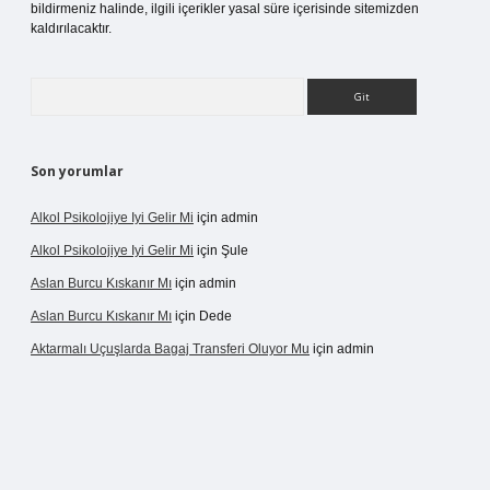
bildirmeniz halinde, ilgili içerikler yasal süre içerisinde sitemizden
kaldırılacaktır.
Arama
Son yorumlar
Alkol Psikolojiye Iyi Gelir Mi
için
admin
Alkol Psikolojiye Iyi Gelir Mi
için
Şule
Aslan Burcu Kıskanır Mı
için
admin
Aslan Burcu Kıskanır Mı
için
Dede
Aktarmalı Uçuşlarda Bagaj Transferi Oluyor Mu
için
admin