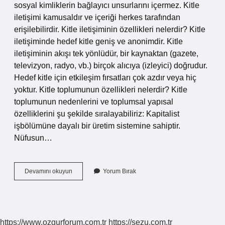
sosyal kimliklerin bağlayıcı unsurlarını içermez. Kitle
iletişimi kamusaldır ve içeriği herkes tarafından
erişilebilirdir. Kitle iletişiminin özellikleri nelerdir? Kitle
iletişiminde hedef kitle geniş ve anonimdir. Kitle
iletişiminin akışı tek yönlüdür, bir kaynaktan (gazete,
televizyon, radyo, vb.) birçok alıcıya (izleyici) doğrudur.
Hedef kitle için etkileşim fırsatları çok azdır veya hiç
yoktur. Kitle toplumunun özellikleri nelerdir? Kitle
toplumunun nedenlerini ve toplumsal yapısal
özelliklerini şu şekilde sıralayabiliriz: Kapitalist
işbölümüne dayalı bir üretim sistemine sahiptir.
Nüfusun…
Kitlenin
Devamını okuyun
Yorum Bırak
Temel
Özellikleri
Nelerdir
https://www.ozgurforum.com.tr
https://sezu.com.tr