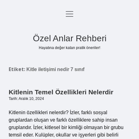
menüyü
Anasayfa
aç
Gizlilik Politikası
Özel Anlar Rehberi
Yasal Uyarı
Hayatına değer katan pratik öneriler!
Hakkımızda
Etiket:
Kitle iletişimi nedir 7 sınıf
Kitlenin Temel Özellikleri Nelerdir
Tarih: Aralık 10, 2024
Kitlenin özellikleri nelerdir? İzler, farklı sosyal
gruplardan oluşan ve farklı özelliklere sahip insan
gruplarıdır. İzler, kitlesel bir kimliği olmayan bir grubu
temsil eder. Kulüpler, okullar ve işyerleri gibi belirli