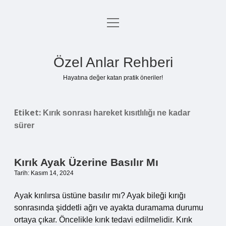
menüyü
Anasayfa
aç
Gizlilik Politikası
Özel Anlar Rehberi
Yasal Uyarı
Hayatına değer katan pratik öneriler!
Hakkımızda
Etiket:
Kırık sonrası hareket kısıtlılığı ne kadar
sürer
Kırık Ayak Üzerine Basılır Mı
Tarih: Kasım 14, 2024
Ayak kırılırsa üstüne basılır mı? Ayak bileği kırığı
sonrasında şiddetli ağrı ve ayakta duramama durumu
ortaya çıkar. Öncelikle kırık tedavi edilmelidir. Kırık