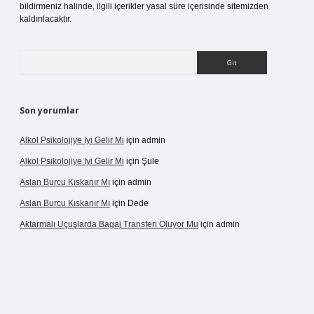
bildirmeniz halinde, ilgili içerikler yasal süre içerisinde sitemizden
kaldırılacaktır.
Arama
Son yorumlar
Alkol Psikolojiye Iyi Gelir Mi
için
admin
Alkol Psikolojiye Iyi Gelir Mi
için
Şule
Aslan Burcu Kıskanır Mı
için
admin
Aslan Burcu Kıskanır Mı
için
Dede
Aktarmalı Uçuşlarda Bagaj Transferi Oluyor Mu
için
admin