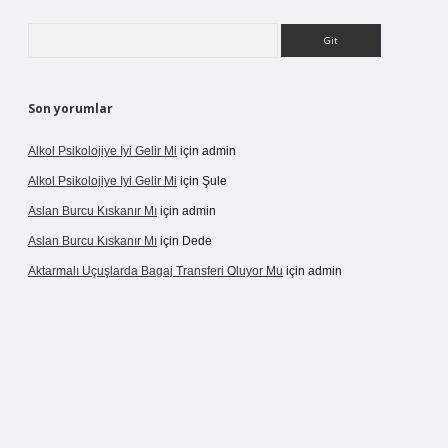
Arama
Son yorumlar
Alkol Psikolojiye Iyi Gelir Mi
için
admin
Alkol Psikolojiye Iyi Gelir Mi
için
Şule
Aslan Burcu Kıskanır Mı
için
admin
Aslan Burcu Kıskanır Mı
için
Dede
Aktarmalı Uçuşlarda Bagaj Transferi Oluyor Mu
için
admin
o giriş