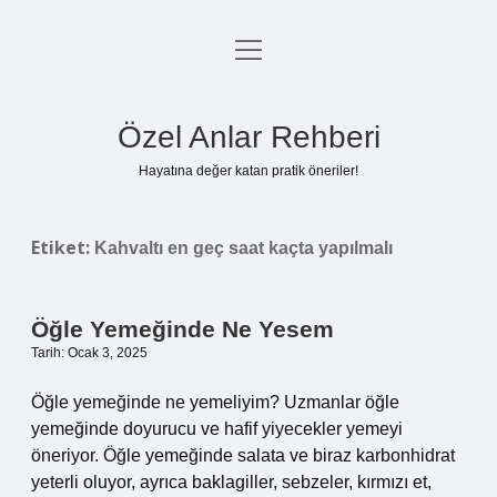
menüyü
Anasayfa
aç
Gizlilik Politikası
Özel Anlar Rehberi
Yasal Uyarı
Hayatına değer katan pratik öneriler!
Hakkımızda
Etiket:
Kahvaltı en geç saat kaçta yapılmalı
Öğle Yemeğinde Ne Yesem
Tarih: Ocak 3, 2025
Öğle yemeğinde ne yemeliyim? Uzmanlar öğle
yemeğinde doyurucu ve hafif yiyecekler yemeyi
öneriyor. Öğle yemeğinde salata ve biraz karbonhidrat
yeterli oluyor, ayrıca baklagiller, sebzeler, kırmızı et,