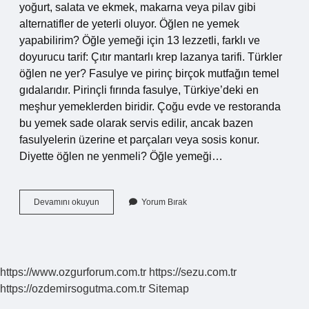
yoğurt, salata ve ekmek, makarna veya pilav gibi
alternatifler de yeterli oluyor. Öğlen ne yemek
yapabilirim? Öğle yemeği için 13 lezzetli, farklı ve
doyurucu tarif: Çıtır mantarlı krep lazanya tarifi. Türkler
öğlen ne yer? Fasulye ve pirinç birçok mutfağın temel
gıdalarıdır. Pirinçli fırında fasulye, Türkiye’deki en
meşhur yemeklerden biridir. Çoğu evde ve restoranda
bu yemek sade olarak servis edilir, ancak bazen
fasulyelerin üzerine et parçaları veya sosis konur.
Diyette öğlen ne yenmeli? Öğle yemeği…
Öğle
Devamını okuyun
Yorum Bırak
Yemeğinde
Ne
Yesem
https://www.ozgurforum.com.tr
https://sezu.com.tr
https://ozdemirsogutma.com.tr
Sitemap