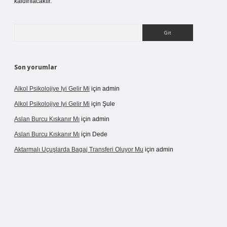
kaldırılacaktır.
Arama
Son yorumlar
Alkol Psikolojiye Iyi Gelir Mi
için
admin
Alkol Psikolojiye Iyi Gelir Mi
için
Şule
Aslan Burcu Kıskanır Mı
için
admin
Aslan Burcu Kıskanır Mı
için
Dede
Aktarmalı Uçuşlarda Bagaj Transferi Oluyor Mu
için
admin
no giriş