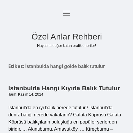
menüyü
Anasayfa
aç
Gizlilik Politikası
Özel Anlar Rehberi
Yasal Uyarı
Hayatına değer katan pratik öneriler!
Hakkımızda
Etiket:
İstanbulda hangi gölde balık tutulur
Istanbulda Hangi Kıyıda Balık Tutulur
Tarih: Kasım 14, 2024
İstanbul’da en iyi balık nerede tutulur? İstanbul’da
deniz balığı nerede yakalanır? Galata Köprüsü Galata
Köprüsü balıkçıların buluştuğu en popüler yerlerden
biridir. … Akıntıburnu, Arnavutköy. … Kireçburnu –