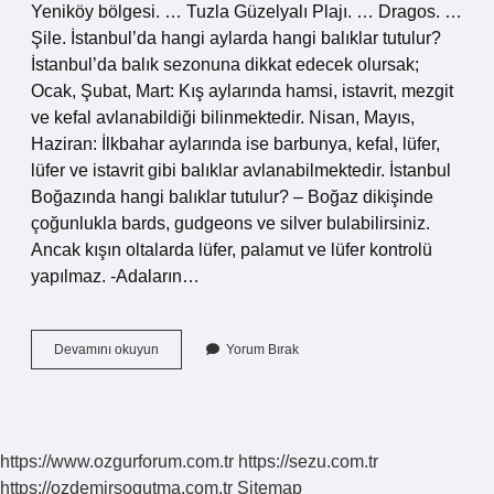
Yeniköy bölgesi. … Tuzla Güzelyalı Plajı. … Dragos. …
Şile. İstanbul’da hangi aylarda hangi balıklar tutulur?
İstanbul’da balık sezonuna dikkat edecek olursak;
Ocak, Şubat, Mart: Kış aylarında hamsi, istavrit, mezgit
ve kefal avlanabildiği bilinmektedir. Nisan, Mayıs,
Haziran: İlkbahar aylarında ise barbunya, kefal, lüfer,
lüfer ve istavrit gibi balıklar avlanabilmektedir. İstanbul
Boğazında hangi balıklar tutulur? – Boğaz dikişinde
çoğunlukla bards, gudgeons ve silver bulabilirsiniz.
Ancak kışın oltalarda lüfer, palamut ve lüfer kontrolü
yapılmaz. -Adaların…
Istanbulda
Devamını okuyun
Yorum Bırak
Hangi
Kıyıda
Balık
Tutulur
https://www.ozgurforum.com.tr
https://sezu.com.tr
https://ozdemirsogutma.com.tr
Sitemap