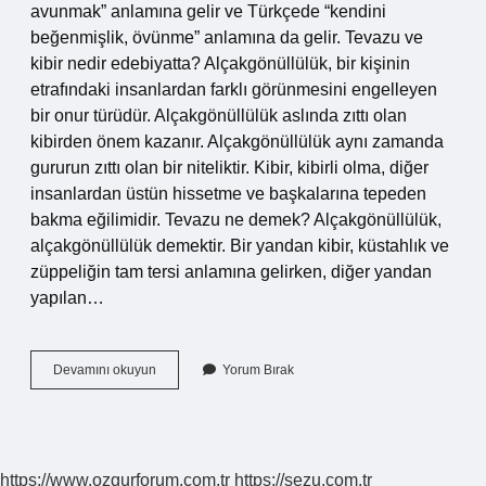
avunmak” anlamına gelir ve Türkçede “kendini
beğenmişlik, övünme” anlamına da gelir. Tevazu ve
kibir nedir edebiyatta? Alçakgönüllülük, bir kişinin
etrafındaki insanlardan farklı görünmesini engelleyen
bir onur türüdür. Alçakgönüllülük aslında zıttı olan
kibirden önem kazanır. Alçakgönüllülük aynı zamanda
gururun zıttı olan bir niteliktir. Kibir, kibirli olma, diğer
insanlardan üstün hissetme ve başkalarına tepeden
bakma eğilimidir. Tevazu ne demek? Alçakgönüllülük,
alçakgönüllülük demektir. Bir yandan kibir, küstahlık ve
züppeliğin tam tersi anlamına gelirken, diğer yandan
yapılan…
Kibir
Devamını okuyun
Yorum Bırak
Ve
Tevazu
Ne
Demek
https://www.ozgurforum.com.tr
https://sezu.com.tr