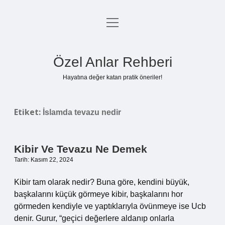
menüyü
Anasayfa
aç
Gizlilik Politikası
Özel Anlar Rehberi
Yasal Uyarı
Hayatına değer katan pratik öneriler!
Hakkımızda
Etiket:
İslamda tevazu nedir
Kibir Ve Tevazu Ne Demek
Tarih: Kasım 22, 2024
Kibir tam olarak nedir? Buna göre, kendini büyük,
başkalarını küçük görmeye kibir, başkalarını hor
görmeden kendiyle ve yaptıklarıyla övünmeye ise Ucb
denir. Gurur, “geçici değerlere aldanıp onlarla