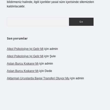
bildirmeniz halinde, ilgili içerikler yasal süre içerisinde sitemizden
kaldırılacaktır.
Arama
Son yorumlar
Alkol Psikolojiye Iyi Gelir Mi
için
admin
Alkol Psikolojiye Iyi Gelir Mi
için
Şule
Aslan Burcu Kıskanır Mı
için
admin
Aslan Burcu Kıskanır Mı
için
Dede
Aktarmalı Uçuşlarda Bagaj Transferi Oluyor Mu
için
admin