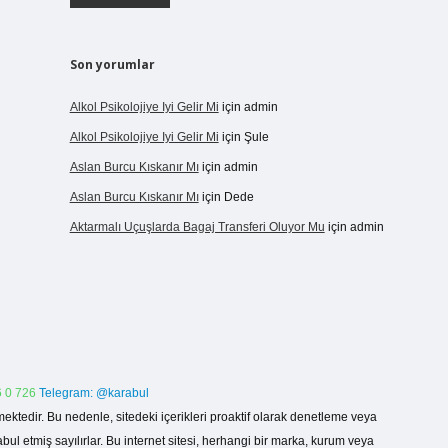
Son yorumlar
Alkol Psikolojiye Iyi Gelir Mi
için
admin
Alkol Psikolojiye Iyi Gelir Mi
için
Şule
Aslan Burcu Kıskanır Mı
için
admin
Aslan Burcu Kıskanır Mı
için
Dede
Aktarmalı Uçuşlarda Bagaj Transferi Oluyor Mu
için
admin
 0 726
Telegram: @karabul
ektedir. Bu nedenle, sitedeki içerikleri proaktif olarak denetleme veya
 etmiş sayılırlar. Bu internet sitesi, herhangi bir marka, kurum veya