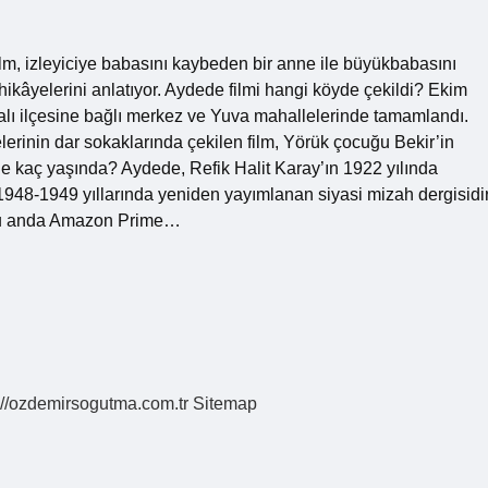
ilm, izleyiciye babasını kaybeden bir anne ile büyükbabasını
yelerini anlatıyor. Aydede filmi hangi köyde çekildi? Ekim
malı ilçesine bağlı merkez ve Yuva mahallelerinde tamamlandı.
rinin dar sokaklarında çekilen film, Yörük çocuğu Bekir’in
de kaç yaşında? Aydede, Refik Halit Karay’ın 1922 yılında
1948-1949 yıllarında yeniden yayımlanan siyasi mizah dergisidir
 şu anda Amazon Prime…
://ozdemirsogutma.com.tr
Sitemap