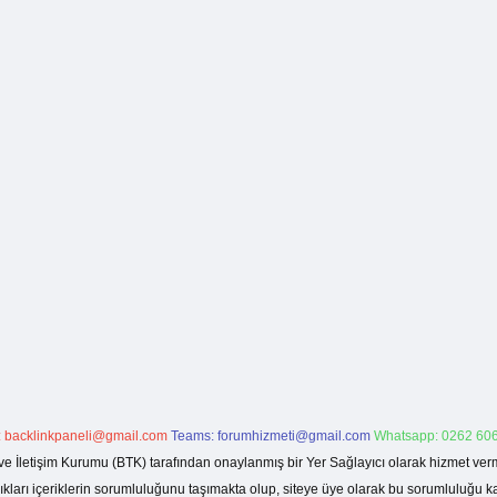
:
backlinkpaneli@gmail.com
Teams:
forumhizmeti@gmail.com
Whatsapp: 0262 606
ve İletişim Kurumu (BTK) tarafından onaylanmış bir Yer Sağlayıcı olarak hizmet verm
rı içeriklerin sorumluluğunu taşımakta olup, siteye üye olarak bu sorumluluğu kabul