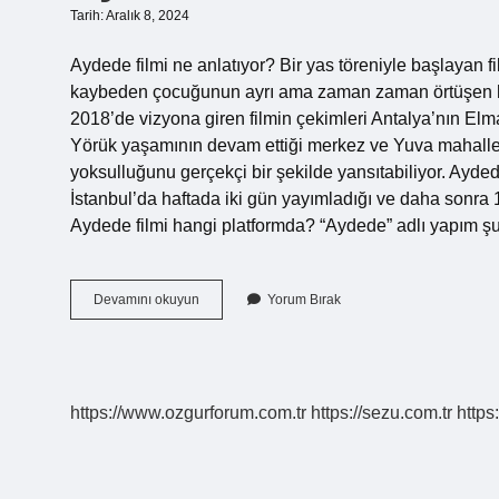
Tarih: Aralık 8, 2024
Aydede filmi ne anlatıyor? Bir yas töreniyle başlayan f
kaybeden çocuğunun ayrı ama zaman zaman örtüşen hikâ
2018’de vizyona giren filmin çekimleri Antalya’nın El
Yörük yaşamının devam ettiği merkez ve Yuva mahallele
yoksulluğunu gerçekçi bir şekilde yansıtabiliyor. Ayde
İstanbul’da haftada iki gün yayımladığı ve daha sonra 
Aydede filmi hangi platformda? “Aydede” adlı yapım
Ay
Devamını okuyun
Yorum Bırak
Dede
Film
Konusu
Nedir
https://www.ozgurforum.com.tr
https://sezu.com.tr
https