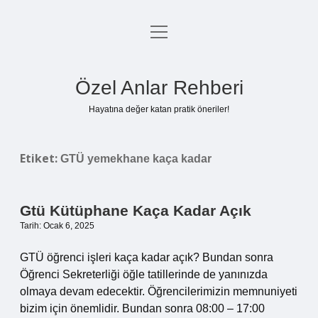
menüyü
Anasayfa
aç
Gizlilik Politikası
Özel Anlar Rehberi
Yasal Uyarı
Hayatına değer katan pratik öneriler!
Hakkımızda
Etiket:
GTÜ yemekhane kaça kadar
Gtü Kütüphane Kaça Kadar Açık
Tarih: Ocak 6, 2025
GTÜ öğrenci işleri kaça kadar açık? Bundan sonra
Öğrenci Sekreterliği öğle tatillerinde de yanınızda
olmaya devam edecektir. Öğrencilerimizin memnuniyeti
bizim için önemlidir. Bundan sonra 08:00 – 17:00