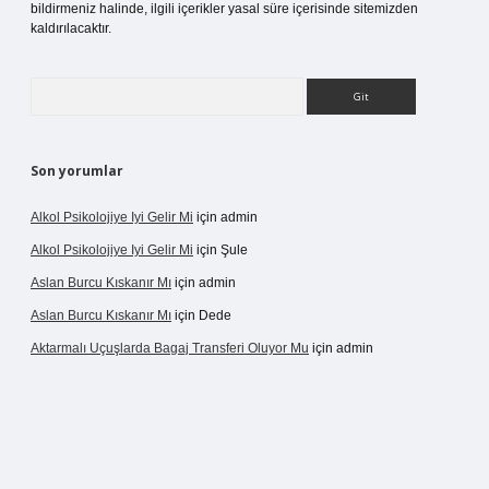
bildirmeniz halinde, ilgili içerikler yasal süre içerisinde sitemizden
kaldırılacaktır.
Arama
Son yorumlar
Alkol Psikolojiye Iyi Gelir Mi
için
admin
Alkol Psikolojiye Iyi Gelir Mi
için
Şule
Aslan Burcu Kıskanır Mı
için
admin
Aslan Burcu Kıskanır Mı
için
Dede
Aktarmalı Uçuşlarda Bagaj Transferi Oluyor Mu
için
admin