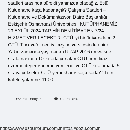
saatleri arasında sürekli yanınızda olacağız. Estü
Kütüphane kaça kadar açık? Çalışma Saatleri –
Kütüphane ve Dokümantasyon Daire Başkanlığı |
Eskişehir Osmangazi Üniversitesi. KÜTÜPHANEMİZ;
23 EYLÜL 2024 TARİHİNDEN İTİBAREN 7/24
HİZMET VERİLECEKTİR. GTÜ iyi bir üniversite mi?
GTÜ, Türkiye’nin en iyi beş üniversitesinden biridir.
Yakın zamanda yayınlanan URAP 2016 üniversite
sıralamasında 10. sırada yer alan GTÜ’nün itirazı
üzerine değerlendirme yenilendi ve GTÜ sıralamada 5.
sıraya yükseldi. GTÜ yemekhane kaça kadar? Tüm
kafeteryalarımız 11:00 –…
Gtü
Devamını okuyun
Yorum Bırak
Kütüphane
Kaça
Kadar
Açık
https://www.ozgurforum.com.tr
https://sezu.com.tr