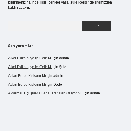
bildirmeniz halinde, ilgili içerikler yasal süre içerisinde sitemizden
kaldırılacaktır.
Arama
Son yorumlar
Alkol Psikolojiye Iyi Gelir Mi
için
admin
Alkol Psikolojiye Iyi Gelir Mi
için
Şule
Aslan Burcu Kıskanır Mı
için
admin
Aslan Burcu Kıskanır Mı
için
Dede
Aktarmalı Uçuşlarda Bagaj Transferi Oluyor Mu
için
admin