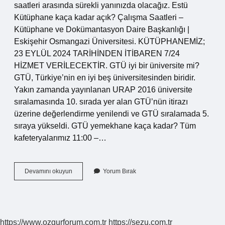
saatleri arasında sürekli yanınızda olacağız. Estü
Kütüphane kaça kadar açık? Çalışma Saatleri –
Kütüphane ve Dokümantasyon Daire Başkanlığı |
Eskişehir Osmangazi Üniversitesi. KÜTÜPHANEMİZ;
23 EYLÜL 2024 TARİHİNDEN İTİBAREN 7/24
HİZMET VERİLECEKTİR. GTÜ iyi bir üniversite mi?
GTÜ, Türkiye’nin en iyi beş üniversitesinden biridir.
Yakın zamanda yayınlanan URAP 2016 üniversite
sıralamasında 10. sırada yer alan GTÜ’nün itirazı
üzerine değerlendirme yenilendi ve GTÜ sıralamada 5.
sıraya yükseldi. GTÜ yemekhane kaça kadar? Tüm
kafeteryalarımız 11:00 –…
Gtü
Devamını okuyun
Yorum Bırak
Kütüphane
Kaça
Kadar
Açık
https://www.ozgurforum.com.tr
https://sezu.com.tr