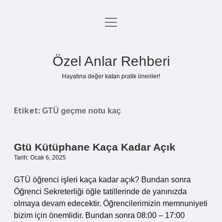
menüyü
Anasayfa
aç
Gizlilik Politikası
Özel Anlar Rehberi
Yasal Uyarı
Hayatına değer katan pratik öneriler!
Hakkımızda
Etiket:
GTÜ geçme notu kaç
Gtü Kütüphane Kaça Kadar Açık
Tarih: Ocak 6, 2025
GTÜ öğrenci işleri kaça kadar açık? Bundan sonra
Öğrenci Sekreterliği öğle tatillerinde de yanınızda
olmaya devam edecektir. Öğrencilerimizin memnuniyeti
bizim için önemlidir. Bundan sonra 08:00 – 17:00