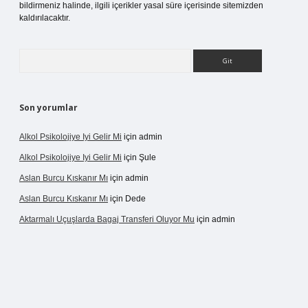
bildirmeniz halinde, ilgili içerikler yasal süre içerisinde sitemizden
kaldırılacaktır.
Arama
Son yorumlar
Alkol Psikolojiye Iyi Gelir Mi
için
admin
Alkol Psikolojiye Iyi Gelir Mi
için
Şule
Aslan Burcu Kıskanır Mı
için
admin
Aslan Burcu Kıskanır Mı
için
Dede
Aktarmalı Uçuşlarda Bagaj Transferi Oluyor Mu
için
admin