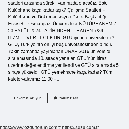
saatleri arasında sürekli yanınızda olacağız. Estü
Kütüphane kaça kadar açık? Çalışma Saatleri –
Kütüphane ve Dokümantasyon Daire Başkanlığı |
Eskişehir Osmangazi Üniversitesi. KÜTÜPHANEMİZ;
23 EYLÜL 2024 TARİHİNDEN İTİBAREN 7/24
HİZMET VERİLECEKTİR. GTÜ iyi bir üniversite mi?
GTÜ, Türkiye’nin en iyi beş üniversitesinden biridir.
Yakın zamanda yayınlanan URAP 2016 üniversite
sıralamasında 10. sırada yer alan GTÜ’nün itirazı
üzerine değerlendirme yenilendi ve GTÜ sıralamada 5.
sıraya yükseldi. GTÜ yemekhane kaça kadar? Tüm
kafeteryalarımız 11:00 –…
Gtü
Devamını okuyun
Yorum Bırak
Kütüphane
Kaça
Kadar
Açık
https://www.ozgurforum.com.tr
https://sezu.com.tr