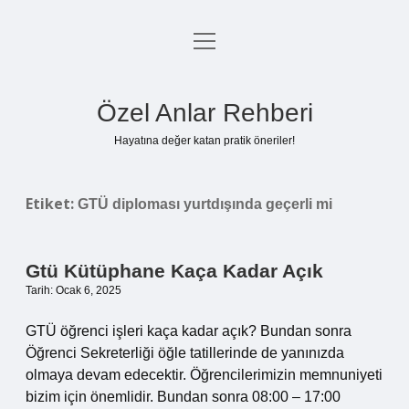
menüyü
Anasayfa
aç
Gizlilik Politikası
Özel Anlar Rehberi
Yasal Uyarı
Hayatına değer katan pratik öneriler!
Hakkımızda
Etiket:
GTÜ diploması yurtdışında geçerli mi
Gtü Kütüphane Kaça Kadar Açık
Tarih: Ocak 6, 2025
GTÜ öğrenci işleri kaça kadar açık? Bundan sonra
Öğrenci Sekreterliği öğle tatillerinde de yanınızda
olmaya devam edecektir. Öğrencilerimizin memnuniyeti
bizim için önemlidir. Bundan sonra 08:00 – 17:00