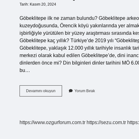
Tarih: Kasım 20, 2024
Göbeklitepe ilk ne zaman bulundu? Göbeklitepe arkeolo
kuzeydoğusunda, Örencik köyü yakınlarında yer almakta
işbirliğiyle yürütülen bir yüzey araştırması sırasında k
Göbeklitepe kaç yıllık? Türkiye’de 2019 yılı “Göbeklitep
Göbeklitepe, yaklaşık 12.000 yıllık tarihiyle insanlık ta
merkezi olarak kabul edilen Göbeklitepe’de, dini inancı
dinlerden önce mi? Din bilginleri dinler tarihini MÖ 6.
bu…
Göbeklitepe
Devamını okuyun
Yorum Bırak
Ne
Zaman
Ortaya
Çıktı
https://www.ozgurforum.com.tr
https://sezu.com.tr
https