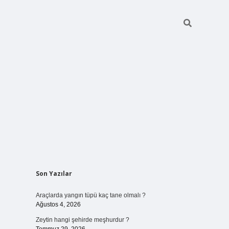
Sidebar
Son Yazılar
vdcasino giriş
Araçlarda yangın tüpü kaç tane olmalı ?
Ağustos 4, 2026
Zeytin hangi şehirde meşhurdur ?