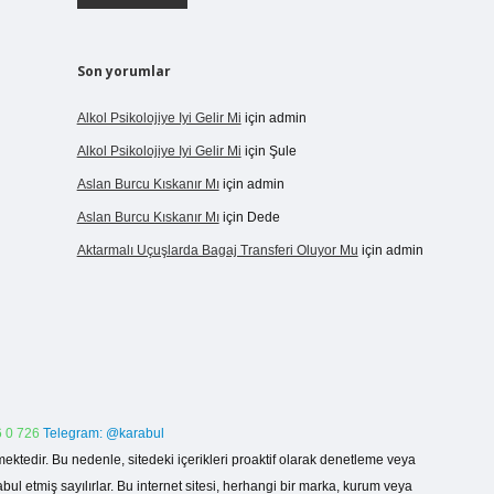
Son yorumlar
Alkol Psikolojiye Iyi Gelir Mi
için
admin
Alkol Psikolojiye Iyi Gelir Mi
için
Şule
Aslan Burcu Kıskanır Mı
için
admin
Aslan Burcu Kıskanır Mı
için
Dede
Aktarmalı Uçuşlarda Bagaj Transferi Oluyor Mu
için
admin
 0 726
Telegram: @karabul
ektedir. Bu nedenle, sitedeki içerikleri proaktif olarak denetleme veya
 etmiş sayılırlar. Bu internet sitesi, herhangi bir marka, kurum veya