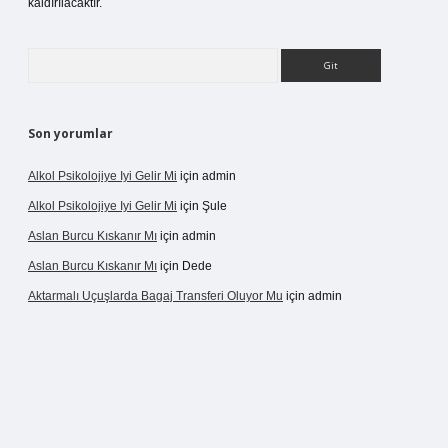
kaldırılacaktır.
Arama
Son yorumlar
Alkol Psikolojiye Iyi Gelir Mi
için
admin
Alkol Psikolojiye Iyi Gelir Mi
için
Şule
Aslan Burcu Kıskanır Mı
için
admin
Aslan Burcu Kıskanır Mı
için
Dede
Aktarmalı Uçuşlarda Bagaj Transferi Oluyor Mu
için
admin