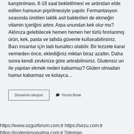
karıştırılması, 8-18 saat bekletilmesi ve ardından elde
edilen hamurun pişirilmesiyle yapılır. Fermantasyon
sırasında üretilen laktik asit bakterileri de ekmeğin
vitamin içeriğini artırır. Arpa unundan kek olur mu?
Aklınıza gelebilecek hemen hemen her türlü fırınlanmış
ürün, kek, pasta ve tatlıda güvenle kullanabilirsiniz.
Bazı insanlar için tadı bunaltıcı olabilir. Bir lezzete karar
vermeden önce, eklediğiniz miktarı biraz azaltın. Daha
sonra kendi zevkinize göre artırabilirsiniz. Glutensiz un
ile yapılan ekmek neden kabarmaz? Glüten olmadan
hamur kabarmaz ve kolayca…
Arpa
Devamını okuyun
Yorum Bırak
Unu
Neden
Kabarmaz
https://www.ozgurforum.com.tr
https://sezu.com.tr
https://ozdemirsogutma.com.tr
Sitemap