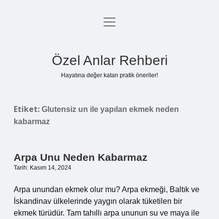
menüyü
Anasayfa
aç
Gizlilik Politikası
Özel Anlar Rehberi
Yasal Uyarı
Hayatına değer katan pratik öneriler!
Hakkımızda
Etiket:
Glutensiz un ile yapılan ekmek neden
kabarmaz
Arpa Unu Neden Kabarmaz
Tarih: Kasım 14, 2024
Arpa unundan ekmek olur mu? Arpa ekmeği, Baltık ve
İskandinav ülkelerinde yaygın olarak tüketilen bir
ekmek türüdür. Tam tahıllı arpa ununun su ve maya ile