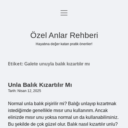
menüyü
Anasayfa
aç
Gizlilik Politikası
Özel Anlar Rehberi
Yasal Uyarı
Hayatına değer katan pratik öneriler!
Hakkımızda
Etiket:
Galete unuyla balık kızartılır mı
Unla Balık Kızartılır Mı
Tarih: Nisan 12, 2025
Normal unla balık pişirilir mi? Balığı unlayıp kızartmak
istediğimde genellikle mısır unu kullanırım. Ancak
elinizde mısır unu yoksa normal un da kullanabilirsiniz.
Bu şekilde de çok güzel olur. Balık nasıl kızartılır unlu?