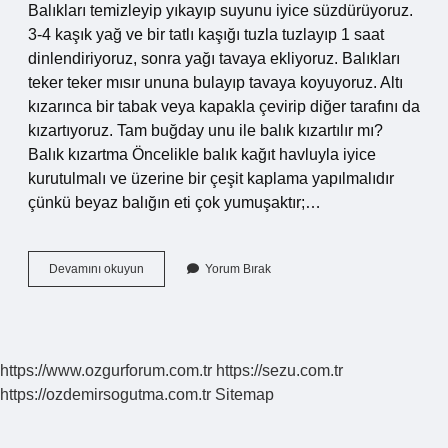
Balıkları temizleyip yıkayıp suyunu iyice süzdürüyoruz.
3-4 kaşık yağ ve bir tatlı kaşığı tuzla tuzlayıp 1 saat
dinlendiriyoruz, sonra yağı tavaya ekliyoruz. Balıkları
teker teker mısır ununa bulayıp tavaya koyuyoruz. Altı
kızarınca bir tabak veya kapakla çevirip diğer tarafını da
kızartıyoruz. Tam buğday unu ile balık kızartılır mı?
Balık kızartma Öncelikle balık kağıt havluyla iyice
kurutulmalı ve üzerine bir çeşit kaplama yapılmalıdır
çünkü beyaz balığın eti çok yumuşaktır;…
Unla
Devamını okuyun
Yorum Bırak
Balık
Kızartılır
Mı
https://www.ozgurforum.com.tr
https://sezu.com.tr
https://ozdemirsogutma.com.tr
Sitemap