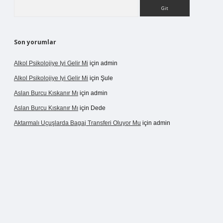
Arama
Son yorumlar
Alkol Psikolojiye Iyi Gelir Mi
için
admin
Alkol Psikolojiye Iyi Gelir Mi
için
Şule
Aslan Burcu Kıskanır Mı
için
admin
Aslan Burcu Kıskanır Mı
için
Dede
Aktarmalı Uçuşlarda Bagaj Transferi Oluyor Mu
için
admin
o giriş