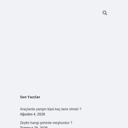
Sidebar
Son Yazılar
vdcasino giriş
Araçlarda yangın tüpü kaç tane olmalı ?
Ağustos 4, 2026
Zeytin hangi şehirde meşhurdur ?