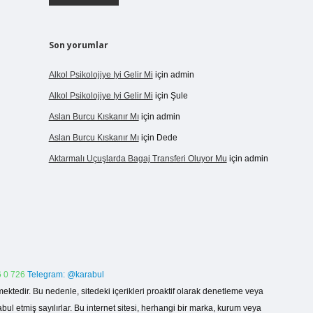
Son yorumlar
Alkol Psikolojiye Iyi Gelir Mi
için
admin
Alkol Psikolojiye Iyi Gelir Mi
için
Şule
Aslan Burcu Kıskanır Mı
için
admin
Aslan Burcu Kıskanır Mı
için
Dede
Aktarmalı Uçuşlarda Bagaj Transferi Oluyor Mu
için
admin
 0 726
Telegram: @karabul
ektedir. Bu nedenle, sitedeki içerikleri proaktif olarak denetleme veya
 etmiş sayılırlar. Bu internet sitesi, herhangi bir marka, kurum veya