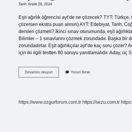
Tarih: Aralık 28, 2024
Eşit ağırlık öğrencisi ayt’de ne çözecek? TYT: Türkçe, 
çözersen ekstra puan alırsın) AYT: Edebiyat, Tarih, Coğ
dersleri çözmeli? İkinci sınav oturumunda, eşit ağırlık
Bilimler – 1 sınavlarını çözmek zorundadır. Başka bir
zorundadırlar. Eşit ağırlıkçılar ayt’de kaç soru çözer? 
için iki ilgili testten 80 soruyu yanıtlamalıdır. Aday, ü
Eşit
Devamını okuyun
Yorum Bırak
Ağırlık
Olanlar
Ayt
De
Ne
https://www.ozgurforum.com.tr
https://sezu.com.tr
https
Çözer