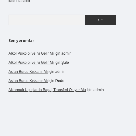
kaldırılacaktır.
Arama
Son yorumlar
Alkol Psikolojiye Iyi Gelir Mi
için
admin
Alkol Psikolojiye Iyi Gelir Mi
için
Şule
Aslan Burcu Kıskanır Mı
için
admin
Aslan Burcu Kıskanır Mı
için
Dede
Aktarmalı Uçuşlarda Bagaj Transferi Oluyor Mu
için
admin