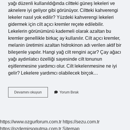
yağı düzenli kullanıldığında ciltteki güneş lekeleri ve
aknelere iyi geliyor gibi görünüyor. Ciltteki kahverengi
lekeler nasıl yok edilir? Yüzdeki kahverengi lekeleri
gidermek için cilt açıcı kremler reçete edilebilir.
Lekelerin görünümünü kademeli olarak azaltan bu
kremler genellikle birkaç ay kullanılır. Cilt açıcı kremler,
melanin üretimini azaltan hidrokinon adı verilen aktif bir
bileşenle yapılır. Hangi yağ cilt rengini açar? Çay ağacı
yağı aydınlatıcı özelliği sayesinde cilt tonunun
eşitlenmesine yardımcı olur. Cilt lekelenmesine ne iyi
gelir? Lekelere yardımcı olabilecek birçok…
Ciltteki
Devamını okuyun
Yorum Bırak
Kahverengi
Lekelere
Hangi
Yağ
Iyi
https://www.ozgurforum.com.tr
https://sezu.com.tr
Gelir
https://ozdemirsogutma.com.tr
Sitemap