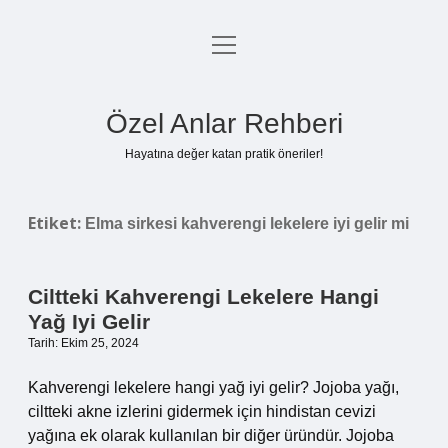
menüyü
Anasayfa
aç
Gizlilik Politikası
Özel Anlar Rehberi
Yasal Uyarı
Hayatına değer katan pratik öneriler!
Hakkımızda
Etiket:
Elma sirkesi kahverengi lekelere iyi gelir mi
Ciltteki Kahverengi Lekelere Hangi
Yağ Iyi Gelir
Tarih: Ekim 25, 2024
Kahverengi lekelere hangi yağ iyi gelir? Jojoba yağı,
ciltteki akne izlerini gidermek için hindistan cevizi
yağına ek olarak kullanılan bir diğer üründür. Jojoba