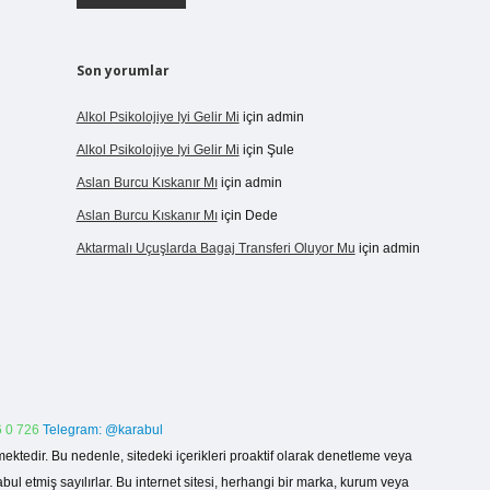
Son yorumlar
Alkol Psikolojiye Iyi Gelir Mi
için
admin
Alkol Psikolojiye Iyi Gelir Mi
için
Şule
Aslan Burcu Kıskanır Mı
için
admin
Aslan Burcu Kıskanır Mı
için
Dede
Aktarmalı Uçuşlarda Bagaj Transferi Oluyor Mu
için
admin
 0 726
Telegram: @karabul
ektedir. Bu nedenle, sitedeki içerikleri proaktif olarak denetleme veya
 etmiş sayılırlar. Bu internet sitesi, herhangi bir marka, kurum veya