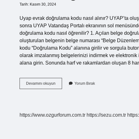
Tarih: Kasım 30, 2024
Uyap evrak doğrulama kodu nasıl alınır? UYAP’ta oluştu
sonra UYAP Vatandaş Portalı ekranının sol menüsünd
doğrulama kodu nasıl öğrenilir? 1. Açılan belge doğru
oluşturulan belgenin belge numarası “Belge Düzenleme 
kodu “Doğrulama Kodu” alanına girilir ve sorgula buto
olarak imzalanmış belgelerinizi indirmek ve elektroni
alana girin. Sonunda harf ve rakamlardan oluşan 8 han
Evrak
Devamını okuyun
Yorum Bırak
Doğrulama
Kodu
Nerede
Yazar
https://www.ozgurforum.com.tr
https://sezu.com.tr
https