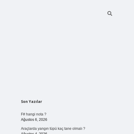
Sidebar
Son Yazılar
vdcasino gir
F# hangi nota ?
Ağustos 6, 2026
Araçlarda yangın tüpü kaç tane olmalı ?