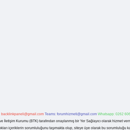
:
backlinkpaneli@gmail.com
Teams:
forumhizmeti@gmail.com
Whatsapp: 0262 606
ve İletişim Kurumu (BTK) tarafından onaylanmış bir Yer Sağlayıcı olarak hizmet verm
rı içeriklerin sorumluluğunu taşımakta olup, siteye üye olarak bu sorumluluğu kabul