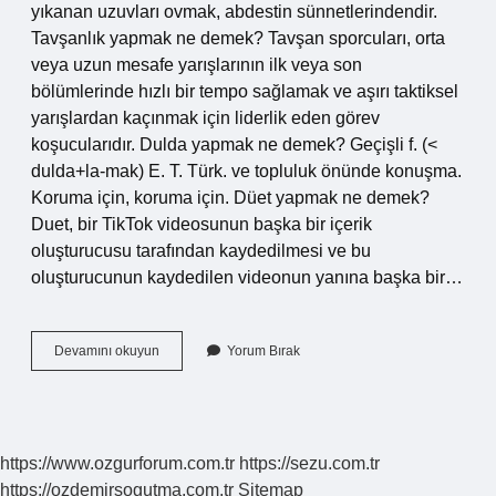
yıkanan uzuvları ovmak, abdestin sünnetlerindendir.
Tavşanlık yapmak ne demek? Tavşan sporcuları, orta
veya uzun mesafe yarışlarının ilk veya son
bölümlerinde hızlı bir tempo sağlamak ve aşırı taktiksel
yarışlardan kaçınmak için liderlik eden görev
koşucularıdır. Dulda yapmak ne demek? Geçişli f. (<
dulda+la-mak) E. T. Türk. ve topluluk önünde konuşma.
Koruma için, koruma için. Düet yapmak ne demek?
Duet, bir TikTok videosunun başka bir içerik
oluşturucusu tarafından kaydedilmesi ve bu
oluşturucunun kaydedilen videonun yanına başka bir…
Delk
Devamını okuyun
Yorum Bırak
Yapmak
Ne
Demek
https://www.ozgurforum.com.tr
https://sezu.com.tr
https://ozdemirsogutma.com.tr
Sitemap