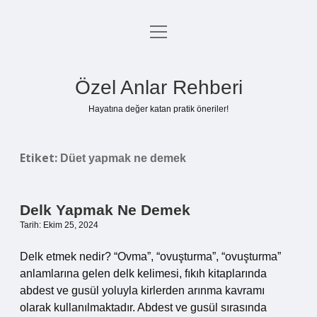
menüyü
Anasayfa
aç
Gizlilik Politikası
Özel Anlar Rehberi
Yasal Uyarı
Hayatına değer katan pratik öneriler!
Hakkımızda
Etiket:
Düet yapmak ne demek
Delk Yapmak Ne Demek
Tarih: Ekim 25, 2024
Delk etmek nedir? “Ovma”, “ovuşturma”, “ovuşturma”
anlamlarına gelen delk kelimesi, fıkıh kitaplarında
abdest ve gusül yoluyla kirlerden arınma kavramı
olarak kullanılmaktadır. Abdest ve gusül sırasında