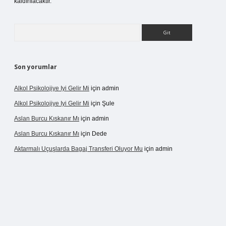
kaldırılacaktır.
Arama
Son yorumlar
Alkol Psikolojiye Iyi Gelir Mi
için
admin
Alkol Psikolojiye Iyi Gelir Mi
için
Şule
Aslan Burcu Kıskanır Mı
için
admin
Aslan Burcu Kıskanır Mı
için
Dede
Aktarmalı Uçuşlarda Bagaj Transferi Oluyor Mu
için
admin
sino giriş