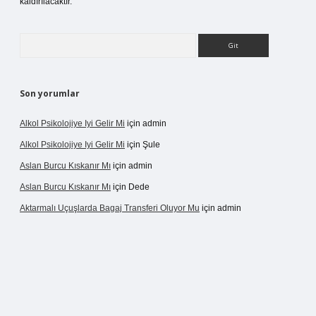
kaldırılacaktır.
Arama
Son yorumlar
Alkol Psikolojiye Iyi Gelir Mi
için
admin
Alkol Psikolojiye Iyi Gelir Mi
için
Şule
Aslan Burcu Kıskanır Mı
için
admin
Aslan Burcu Kıskanır Mı
için
Dede
Aktarmalı Uçuşlarda Bagaj Transferi Oluyor Mu
için
admin
o giriş