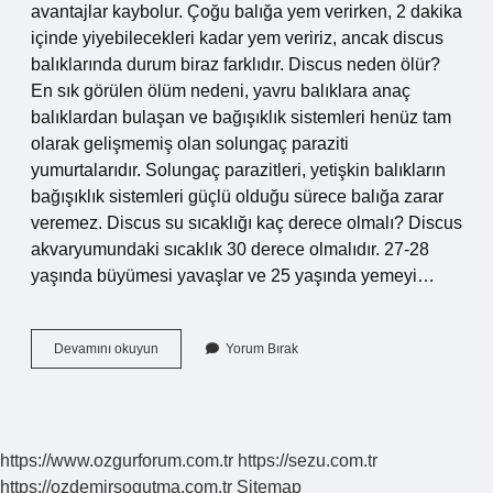
avantajlar kaybolur. Çoğu balığa yem verirken, 2 dakika
içinde yiyebilecekleri kadar yem veririz, ancak discus
balıklarında durum biraz farklıdır. Discus neden ölür?
En sık görülen ölüm nedeni, yavru balıklara anaç
balıklardan bulaşan ve bağışıklık sistemleri henüz tam
olarak gelişmemiş olan solungaç paraziti
yumurtalarıdır. Solungaç parazitleri, yetişkin balıkların
bağışıklık sistemleri güçlü olduğu sürece balığa zarar
veremez. Discus su sıcaklığı kaç derece olmalı? Discus
akvaryumundaki sıcaklık 30 derece olmalıdır. 27-28
yaşında büyümesi yavaşlar ve 25 yaşında yemeyi…
Discus
Devamını okuyun
Yorum Bırak
Balığı
Akvaryumu
Nasıl
Olmalı
https://www.ozgurforum.com.tr
https://sezu.com.tr
https://ozdemirsogutma.com.tr
Sitemap