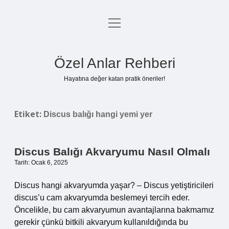
menüyü
Anasayfa
aç
Gizlilik Politikası
Özel Anlar Rehberi
Yasal Uyarı
Hayatına değer katan pratik öneriler!
Hakkımızda
Etiket:
Discus balığı hangi yemi yer
Discus Balığı Akvaryumu Nasıl Olmalı
Tarih: Ocak 6, 2025
Discus hangi akvaryumda yaşar? – Discus yetiştiricileri
discus’u cam akvaryumda beslemeyi tercih eder.
Öncelikle, bu cam akvaryumun avantajlarına bakmamız
gerekir çünkü bitkili akvaryum kullanıldığında bu