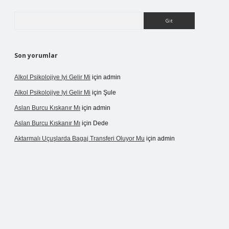
Arama
Son yorumlar
Alkol Psikolojiye Iyi Gelir Mi
için
admin
Alkol Psikolojiye Iyi Gelir Mi
için
Şule
Aslan Burcu Kıskanır Mı
için
admin
Aslan Burcu Kıskanır Mı
için
Dede
Aktarmalı Uçuşlarda Bagaj Transferi Oluyor Mu
için
admin
o giriş