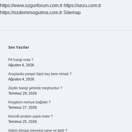
https://www.ozgurforum.com.tr
https://sezu.com.tr
https://ozdemirsogutma.com.tr
Sitemap
Sidebar
Son Yazılar
F# hangi nota ?
Ağustos 6, 2026
Araçlarda yangın tüpü kaç tane olmalı ?
Ağustos 4, 2026
Zeytin hangi şehirde meşhurdur ?
Temmuz 29, 2026
Kıngdom nereye bağlıdır ?
Temmuz 27, 2026
Klorofil protein yapılı mıdır ?
Temmuz 25, 2026
Adem elması meyvesi neye iyi gelir ?