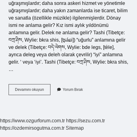
uğraşmışlardır; daha sonra askeri hizmet ve yönetimle
uğraşmışlardır; daha yakın zamanlarda ise ticaret, bilim
ve sanatla (özellikle müzikle) ilgilenmişlerdir. Dönay
ismi ne anlama gelir? Kız ismi aylık yıldönümü
anlamına gelir. Delek ne anlama gelir? Tashi (Tibetçe:
བཀྲ་ཤིས, Wylie: bkra shis, [tʂáɕi]) “uğurlu” anlamına gelir
ve delek (Tibetçe: བདེ་ལེགས, Wylie: bde legs, [tèle],
ayrıca deleg veya deleh olarak çevrilir) “iyi” anlamına
gelir. ‘ veya ‘iyi’. Tashi (Tibetçe: བཀྲ་ཤིས, Wylie: bkra shis,
…
Daday
Devamını okuyun
Yorum Bırak
Ne
Anlama
Gelir
https://www.ozgurforum.com.tr
https://sezu.com.tr
https://ozdemirsogutma.com.tr
Sitemap