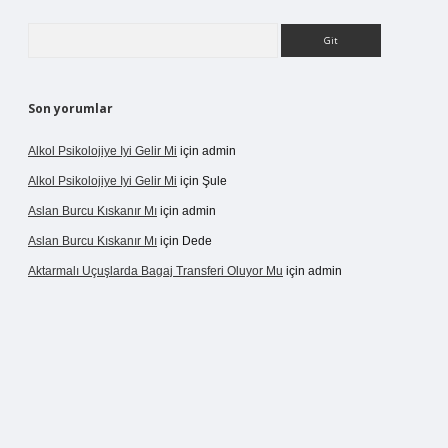
Arama
Son yorumlar
Alkol Psikolojiye Iyi Gelir Mi
için
admin
Alkol Psikolojiye Iyi Gelir Mi
için
Şule
Aslan Burcu Kıskanır Mı
için
admin
Aslan Burcu Kıskanır Mı
için
Dede
Aktarmalı Uçuşlarda Bagaj Transferi Oluyor Mu
için
admin
o giriş