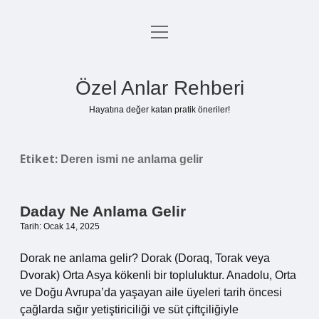
menüyü
Anasayfa
aç
Gizlilik Politikası
Özel Anlar Rehberi
Yasal Uyarı
Hayatına değer katan pratik öneriler!
Hakkımızda
Etiket:
Deren ismi ne anlama gelir
Daday Ne Anlama Gelir
Tarih: Ocak 14, 2025
Dorak ne anlama gelir? Dorak (Doraq, Torak veya
Dvorak) Orta Asya kökenli bir topluluktur. Anadolu, Orta
ve Doğu Avrupa’da yaşayan aile üyeleri tarih öncesi
çağlarda sığır yetiştiriciliği ve süt çiftçiliğiyle