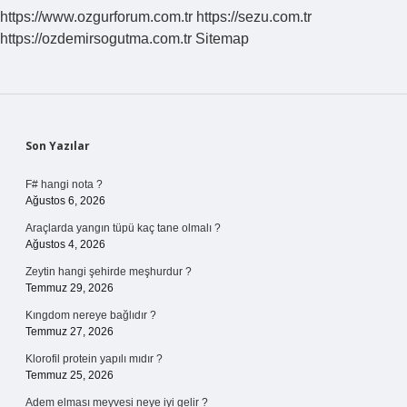
https://www.ozgurforum.com.tr
https://sezu.com.tr
https://ozdemirsogutma.com.tr
Sitemap
Sidebar
Son Yazılar
F# hangi nota ?
Ağustos 6, 2026
Araçlarda yangın tüpü kaç tane olmalı ?
Ağustos 4, 2026
Zeytin hangi şehirde meşhurdur ?
Temmuz 29, 2026
Kıngdom nereye bağlıdır ?
Temmuz 27, 2026
Klorofil protein yapılı mıdır ?
Temmuz 25, 2026
Adem elması meyvesi neye iyi gelir ?