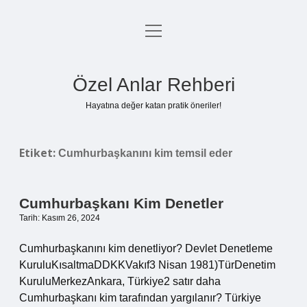
menüyü
Anasayfa
aç
Gizlilik Politikası
Özel Anlar Rehberi
Yasal Uyarı
Hayatına değer katan pratik öneriler!
Hakkımızda
Etiket:
Cumhurbaşkanını kim temsil eder
Cumhurbaşkanı Kim Denetler
Tarih: Kasım 26, 2024
Cumhurbaşkanını kim denetliyor? Devlet Denetleme
KuruluKısaltmaDDKKVakıf3 Nisan 1981)TürDenetim
KuruluMerkezAnkara, Türkiye2 satır daha
Cumhurbaşkanı kim tarafından yargılanır? Türkiye