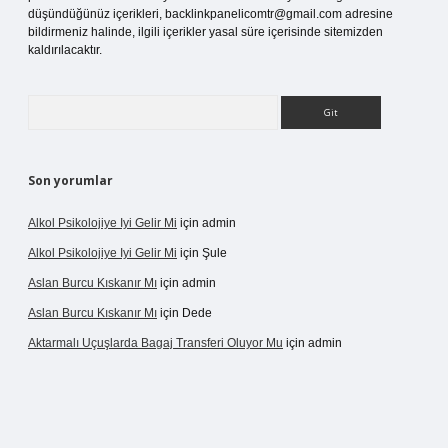
düşündüğünüz içerikleri,
backlinkpanelicomtr@gmail.com
adresine
bildirmeniz halinde, ilgili içerikler yasal süre içerisinde sitemizden
kaldırılacaktır.
Arama
Son yorumlar
Alkol Psikolojiye Iyi Gelir Mi
için
admin
Alkol Psikolojiye Iyi Gelir Mi
için
Şule
Aslan Burcu Kıskanır Mı
için
admin
Aslan Burcu Kıskanır Mı
için
Dede
Aktarmalı Uçuşlarda Bagaj Transferi Oluyor Mu
için
admin