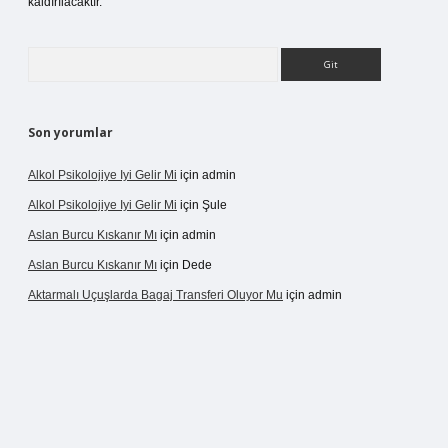
kaldırılacaktır.
Arama
Son yorumlar
Alkol Psikolojiye Iyi Gelir Mi
için
admin
Alkol Psikolojiye Iyi Gelir Mi
için
Şule
Aslan Burcu Kıskanır Mı
için
admin
Aslan Burcu Kıskanır Mı
için
Dede
Aktarmalı Uçuşlarda Bagaj Transferi Oluyor Mu
için
admin
casino giriş