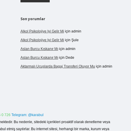
Son yorumlar
Alkol Psikolojiye Iyi Gelir Mi
için
admin
Alkol Psikolojiye Iyi Gelir Mi
için
Şule
Aslan Burcu Kıskanır Mı
için
admin
Aslan Burcu Kıskanır Mı
için
Dede
Aktarmalı Uçuşlarda Bagaj Transferi Oluyor Mu
için
admin
 0 726
Telegram: @karabul
ektedir. Bu nedenle, sitedeki içerikleri proaktif olarak denetleme veya
 etmiş sayılırlar. Bu internet sitesi, herhangi bir marka, kurum veya