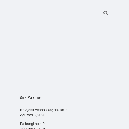
Sidebar
Son Yazılar
vdcasino gi
Nevşehir Avanos kaç dakika ?
Ağustos 8, 2026
F# hangi nota ?