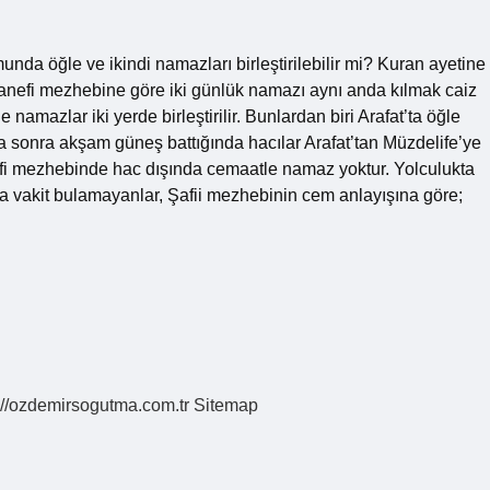
da öğle ve ikindi namazları birleştirilebilir mi? Kuran ayetine
Hanefi mezhebine göre iki günlük namazı aynı anda kılmak caiz
mazlar iki yerde birleştirilir. Bunlardan biri Arafat’ta öğle
aha sonra akşam güneş battığında hacılar Arafat’tan Müzdelife’ye
efi mezhebinde hac dışında cemaatle namaz yoktur. Yolculukta
aya vakit bulamayanlar, Şafii mezhebinin cem anlayışına göre;
://ozdemirsogutma.com.tr
Sitemap