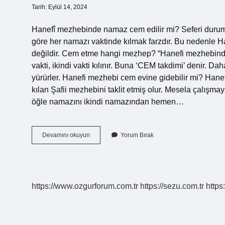
Tarih: Eylül 14, 2024
Hanefî mezhebinde namaz cem edilir mi? Seferi durumun
göre her namazı vaktinde kılmak farzdır. Bu nedenle 
değildir. Cem etme hangi mezhep? “Hanefi mezhebinde na
vakti, ikindi vakti kılınır. Buna ‘CEM takdimi’ denir. D
yürürler. Hanefi mezhebi cem evine gidebilir mi? Han
kılan Şafii mezhebini taklit etmiş olur. Mesela çalışm
öğle namazını ikindi namazından hemen…
Hanefi
Devamını okuyun
Yorum Bırak
Mezhebinde
Cem
Etmek
Var
Mı
https://www.ozgurforum.com.tr
https://sezu.com.tr
https