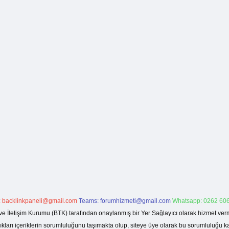
:
backlinkpaneli@gmail.com
Teams:
forumhizmeti@gmail.com
Whatsapp: 0262 606
ve İletişim Kurumu (BTK) tarafından onaylanmış bir Yer Sağlayıcı olarak hizmet verm
rı içeriklerin sorumluluğunu taşımakta olup, siteye üye olarak bu sorumluluğu kabul