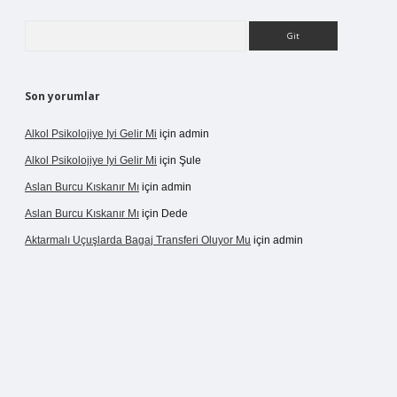
Arama
Son yorumlar
Alkol Psikolojiye Iyi Gelir Mi
için
admin
Alkol Psikolojiye Iyi Gelir Mi
için
Şule
Aslan Burcu Kıskanır Mı
için
admin
Aslan Burcu Kıskanır Mı
için
Dede
Aktarmalı Uçuşlarda Bagaj Transferi Oluyor Mu
için
admin
o giriş