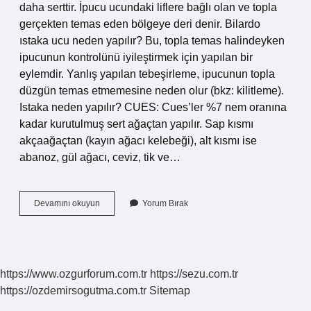
daha serttir. İpucu ucundaki liflere bağlı olan ve topla
gerçekten temas eden bölgeye deri denir. Bilardo
ıstaka ucu neden yapılır? Bu, topla temas halindeyken
ipucunun kontrolünü iyileştirmek için yapılan bir
eylemdir. Yanlış yapılan tebeşirleme, ipucunun topla
düzgün temas etmemesine neden olur (bkz: kilitleme).
Istaka neden yapılır? CUES: Cues’ler %7 nem oranına
kadar kurutulmuş sert ağaçtan yapılır. Sap kısmı
akçaağaçtan (kayın ağacı kelebeği), alt kısmı ise
abanoz, gül ağacı, ceviz, tik ve…
Bilardo
Devamını okuyun
Yorum Bırak
Istakası
Neden
Yapılır
https://www.ozgurforum.com.tr
https://sezu.com.tr
https://ozdemirsogutma.com.tr
Sitemap