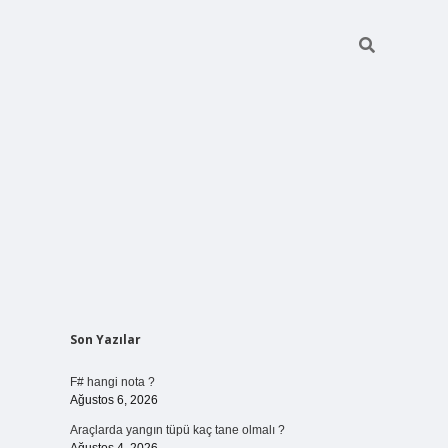
Sidebar
Son Yazılar
vdcasino giriş
F# hangi nota ?
Ağustos 6, 2026
Araçlarda yangın tüpü kaç tane olmalı ?