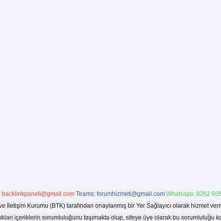
:
backlinkpaneli@gmail.com
Teams:
forumhizmeti@gmail.com
Whatsapp: 0262 606
ve İletişim Kurumu (BTK) tarafından onaylanmış bir Yer Sağlayıcı olarak hizmet verm
rı içeriklerin sorumluluğunu taşımakta olup, siteye üye olarak bu sorumluluğu kabul