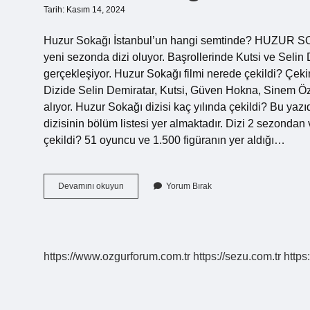
Tarih: Kasım 14, 2024
Huzur Sokağı İstanbul’un hangi semtinde? HUZUR SOK
yeni sezonda dizi oluyor. Başrollerinde Kutsi ve Selin D
gerçekleşiyor. Huzur Sokağı filmi nerede çekildi? Çekim
Dizide Selin Demiratar, Kutsi, Güven Hokna, Sinem Ö
alıyor. Huzur Sokağı dizisi kaç yılında çekildi? Bu ya
dizisinin bölüm listesi yer almaktadır. Dizi 2 sezonda
çekildi? 51 oyuncu ve 1.500 figüranın yer aldığı…
Huzur
Devamını okuyun
Yorum Bırak
Sokağı
Dizisi
Nerede
Çekildi
https://www.ozgurforum.com.tr
https://sezu.com.tr
https