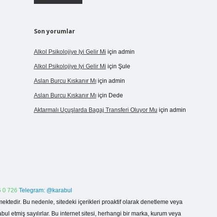
Son yorumlar
Alkol Psikolojiye Iyi Gelir Mi
için
admin
Alkol Psikolojiye Iyi Gelir Mi
için
Şule
Aslan Burcu Kıskanır Mı
için
admin
Aslan Burcu Kıskanır Mı
için
Dede
Aktarmalı Uçuşlarda Bagaj Transferi Oluyor Mu
için
admin
 0 726
Telegram: @karabul
ektedir. Bu nedenle, sitedeki içerikleri proaktif olarak denetleme veya
 etmiş sayılırlar. Bu internet sitesi, herhangi bir marka, kurum veya