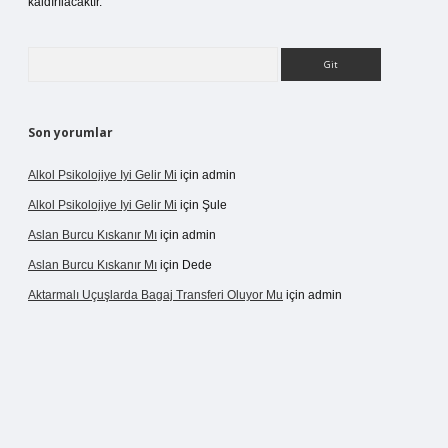
kaldırılacaktır.
Arama
Son yorumlar
Alkol Psikolojiye Iyi Gelir Mi
için
admin
Alkol Psikolojiye Iyi Gelir Mi
için
Şule
Aslan Burcu Kıskanır Mı
için
admin
Aslan Burcu Kıskanır Mı
için
Dede
Aktarmalı Uçuşlarda Bagaj Transferi Oluyor Mu
için
admin
dcasino giriş