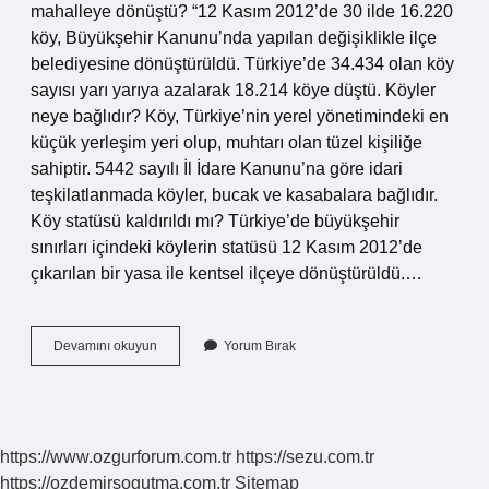
mahalleye dönüştü? “12 Kasım 2012’de 30 ilde 16.220
köy, Büyükşehir Kanunu’nda yapılan değişiklikle ilçe
belediyesine dönüştürüldü. Türkiye’de 34.434 olan köy
sayısı yarı yarıya azalarak 18.214 köye düştü. Köyler
neye bağlıdır? Köy, Türkiye’nin yerel yönetimindeki en
küçük yerleşim yeri olup, muhtarı olan tüzel kişiliğe
sahiptir. 5442 sayılı İl İdare Kanunu’na göre idari
teşkilatlanmada köyler, bucak ve kasabalara bağlıdır.
Köy statüsü kaldırıldı mı? Türkiye’de büyükşehir
sınırları içindeki köylerin statüsü 12 Kasım 2012’de
çıkarılan bir yasa ile kentsel ilçeye dönüştürüldü.…
Büyükşehir
Devamını okuyun
Yorum Bırak
Olunca
Köyler
Ne
Olacak
https://www.ozgurforum.com.tr
https://sezu.com.tr
https://ozdemirsogutma.com.tr
Sitemap