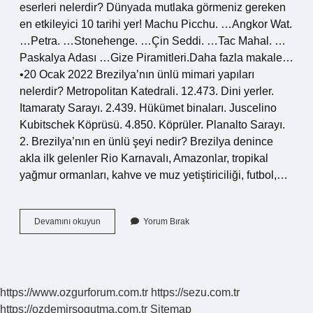
eserleri nelerdir? Dünyada mutlaka görmeniz gereken
en etkileyici 10 tarihi yer! Machu Picchu. …Angkor Wat.
…Petra. …Stonehenge. …Çin Seddi. …Tac Mahal. …
Paskalya Adası …Gize Piramitleri.Daha fazla makale…
•20 Ocak 2022 Brezilya’nın ünlü mimari yapıları
nelerdir? Metropolitan Katedrali. 12.473. Dini yerler.
Itamaraty Sarayı. 2.439. Hükümet binaları. Juscelino
Kubitschek Köprüsü. 4.850. Köprüler. Planalto Sarayı.
2. Brezilya’nın en ünlü şeyi nedir? Brezilya denince
akla ilk gelenler Rio Karnavalı, Amazonlar, tropikal
yağmur ormanları, kahve ve muz yetiştiriciliği, futbol,…
Brezilyanın
Devamını okuyun
Yorum Bırak
Tarihi
Eserleri
Nelerdir
https://www.ozgurforum.com.tr
https://sezu.com.tr
https://ozdemirsogutma.com.tr
Sitemap