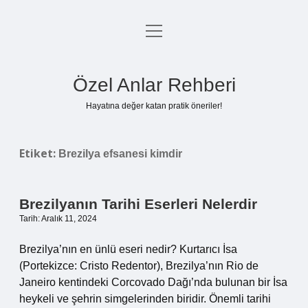
menüyü
Anasayfa
aç
Gizlilik Politikası
Özel Anlar Rehberi
Yasal Uyarı
Hayatına değer katan pratik öneriler!
Hakkımızda
Etiket:
Brezilya efsanesi kimdir
Brezilyanın Tarihi Eserleri Nelerdir
Tarih: Aralık 11, 2024
Brezilya’nın en ünlü eseri nedir? Kurtarıcı İsa
(Portekizce: Cristo Redentor), Brezilya’nın Rio de
Janeiro kentindeki Corcovado Dağı’nda bulunan bir İsa
heykeli ve şehrin simgelerinden biridir. Önemli tarihi