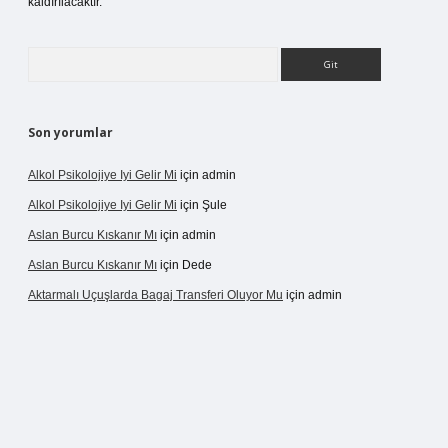
kaldırılacaktır.
Arama
Son yorumlar
Alkol Psikolojiye Iyi Gelir Mi
için
admin
Alkol Psikolojiye Iyi Gelir Mi
için
Şule
Aslan Burcu Kıskanır Mı
için
admin
Aslan Burcu Kıskanır Mı
için
Dede
Aktarmalı Uçuşlarda Bagaj Transferi Oluyor Mu
için
admin
dcasino giriş