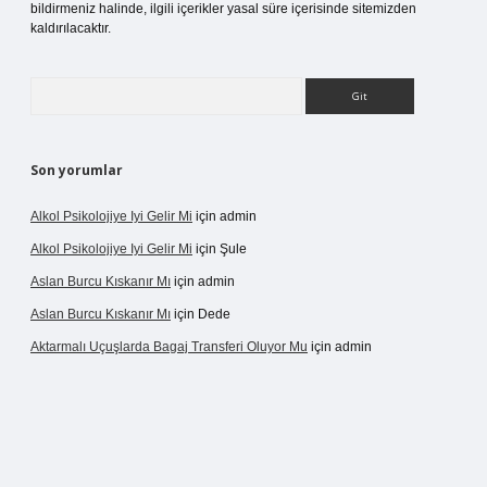
bildirmeniz halinde, ilgili içerikler yasal süre içerisinde sitemizden
kaldırılacaktır.
Arama
Son yorumlar
Alkol Psikolojiye Iyi Gelir Mi
için
admin
Alkol Psikolojiye Iyi Gelir Mi
için
Şule
Aslan Burcu Kıskanır Mı
için
admin
Aslan Burcu Kıskanır Mı
için
Dede
Aktarmalı Uçuşlarda Bagaj Transferi Oluyor Mu
için
admin