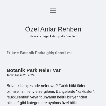
menüyü
Anasayfa
aç
Gizlilik Politikası
Özel Anlar Rehberi
Yasal Uyarı
Hayatına değer katan pratik öneriler!
Hakkımızda
Etiket:
Botanik Parka giriş ücretli mi
Botanik Park Neler Var
Tarih: Kasım 26, 2024
Botanik bahçesinde neler var? Farklı bitki türleri
bilimsel isimleriyle sergilenir. Bahçelerde “kaktüsler”,
“sukkulentler” veya “dünyanın belirli bir yerinden
bitkiler” gibi kategorilere ayrılmış özel bitki