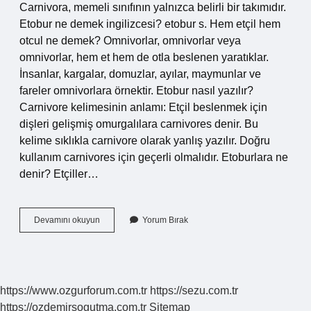
Carnivora, memeli sınıfının yalnızca belirli bir takımıdır.
Etobur ne demek ingilizcesi? etobur s. Hem etçil hem
otcul ne demek? Omnivorlar, omnivorlar veya
omnivorlar, hem et hem de otla beslenen yaratıklar.
İnsanlar, kargalar, domuzlar, ayılar, maymunlar ve
fareler omnivorlara örnektir. Etobur nasıl yazılır?
Carnivore kelimesinin anlamı: Etçil beslenmek için
dişleri gelişmiş omurgalılara carnivores denir. Bu
kelime sıklıkla carnivore olarak yanlış yazılır. Doğru
kullanım carnivores için geçerli olmalıdır. Etoburlara ne
denir? Etçiller…
Etoburu
Devamını okuyun
Yorum Bırak
Ne
Demek
https://www.ozgurforum.com.tr
https://sezu.com.tr
https://ozdemirsogutma.com.tr
Sitemap