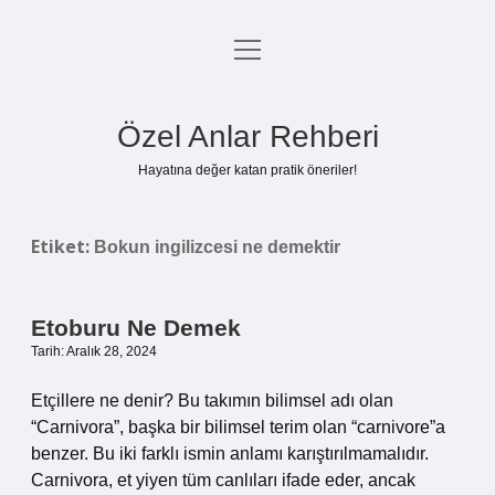
menüyü
Anasayfa
aç
Gizlilik Politikası
Özel Anlar Rehberi
Yasal Uyarı
Hayatına değer katan pratik öneriler!
Hakkımızda
Etiket:
Bokun ingilizcesi ne demektir
Etoburu Ne Demek
Tarih: Aralık 28, 2024
Etçillere ne denir? Bu takımın bilimsel adı olan
“Carnivora”, başka bir bilimsel terim olan “carnivore”a
benzer. Bu iki farklı ismin anlamı karıştırılmamalıdır.
Carnivora, et yiyen tüm canlıları ifade eder, ancak