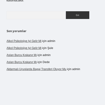
kaldırılacaktır.
Arama
Son yorumlar
Alkol Psikolojiye Iyi Gelir Mi
için
admin
Alkol Psikolojiye Iyi Gelir Mi
için
Şule
Aslan Burcu Kıskanır Mı
için
admin
Aslan Burcu Kıskanır Mı
için
Dede
Aktarmalı Uçuşlarda Bagaj Transferi Oluyor Mu
için
admin
o giriş