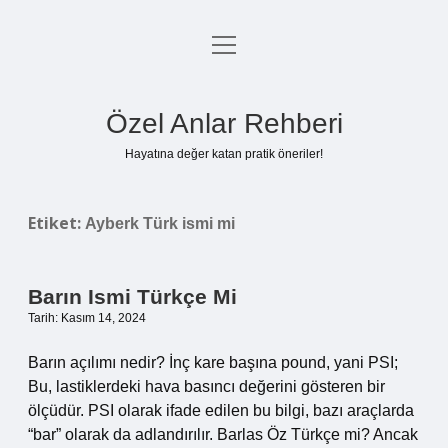
menüyü
Anasayfa
aç
Gizlilik Politikası
Özel Anlar Rehberi
Yasal Uyarı
Hayatına değer katan pratik öneriler!
Hakkımızda
Etiket:
Ayberk Türk ismi mi
Barın Ismi Türkçe Mi
Tarih: Kasım 14, 2024
Barın açılımı nedir? İnç kare başına pound, yani PSI;
Bu, lastiklerdeki hava basıncı değerini gösteren bir
ölçüdür. PSI olarak ifade edilen bu bilgi, bazı araçlarda
“bar” olarak da adlandırılır. Barlas Öz Türkçe mi? Ancak