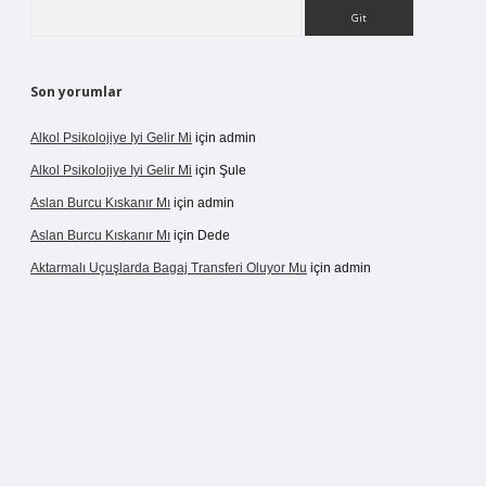
Arama
Son yorumlar
Alkol Psikolojiye Iyi Gelir Mi
için
admin
Alkol Psikolojiye Iyi Gelir Mi
için
Şule
Aslan Burcu Kıskanır Mı
için
admin
Aslan Burcu Kıskanır Mı
için
Dede
Aktarmalı Uçuşlarda Bagaj Transferi Oluyor Mu
için
admin
ino giriş