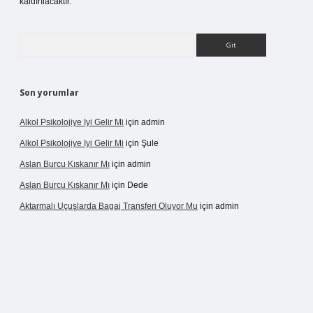
kaldırılacaktır.
Arama
Son yorumlar
Alkol Psikolojiye Iyi Gelir Mi
için
admin
Alkol Psikolojiye Iyi Gelir Mi
için
Şule
Aslan Burcu Kıskanır Mı
için
admin
Aslan Burcu Kıskanır Mı
için
Dede
Aktarmalı Uçuşlarda Bagaj Transferi Oluyor Mu
için
admin
no giriş