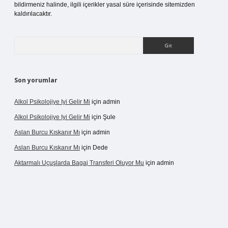
bildirmeniz halinde, ilgili içerikler yasal süre içerisinde sitemizden
kaldırılacaktır.
Arama
Son yorumlar
Alkol Psikolojiye Iyi Gelir Mi
için
admin
Alkol Psikolojiye Iyi Gelir Mi
için
Şule
Aslan Burcu Kıskanır Mı
için
admin
Aslan Burcu Kıskanır Mı
için
Dede
Aktarmalı Uçuşlarda Bagaj Transferi Oluyor Mu
için
admin