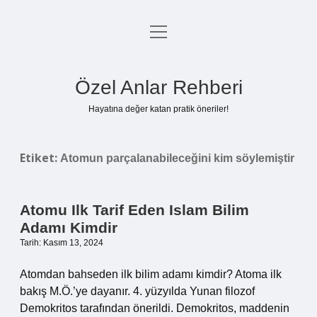
menüyü
Anasayfa
aç
Gizlilik Politikası
Özel Anlar Rehberi
Yasal Uyarı
Hayatına değer katan pratik öneriler!
Hakkımızda
Etiket:
Atomun parçalanabileceğini kim söylemiştir
Atomu Ilk Tarif Eden Islam Bilim
Adamı Kimdir
Tarih: Kasım 13, 2024
Atomdan bahseden ilk bilim adamı kimdir? Atoma ilk
bakış M.Ö.’ye dayanır. 4. yüzyılda Yunan filozof
Demokritos tarafından önerildi. Demokritos, maddenin