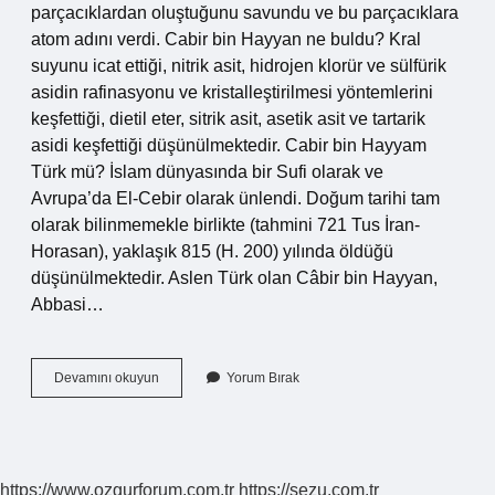
parçacıklardan oluştuğunu savundu ve bu parçacıklara
atom adını verdi. Cabir bin Hayyan ne buldu? Kral
suyunu icat ettiği, nitrik asit, hidrojen klorür ve sülfürik
asidin rafinasyonu ve kristalleştirilmesi yöntemlerini
keşfettiği, dietil eter, sitrik asit, asetik asit ve tartarik
asidi keşfettiği düşünülmektedir. Cabir bin Hayyam
Türk mü? İslam dünyasında bir Sufi olarak ve
Avrupa’da El-Cebir olarak ünlendi. Doğum tarihi tam
olarak bilinmemekle birlikte (tahmini 721 Tus İran-
Horasan), yaklaşık 815 (H. 200) yılında öldüğü
düşünülmektedir. Aslen Türk olan Câbir bin Hayyan,
Abbasi…
Atomu
Devamını okuyun
Yorum Bırak
Ilk
Tarif
Eden
Islam
Bilim
https://www.ozgurforum.com.tr
https://sezu.com.tr