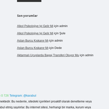
Son yorumlar
Alkol Psikolojiye Iyi Gelir Mi
için
admin
Alkol Psikolojiye Iyi Gelir Mi
için
Şule
Aslan Burcu Kıskanır Mı
için
admin
Aslan Burcu Kıskanır Mı
için
Dede
Aktarmalı Uçuşlarda Bagaj Transferi Oluyor Mu
için
admin
 0 726
Telegram: @karabul
ektedir. Bu nedenle, sitedeki içerikleri proaktif olarak denetleme veya
 etmiş sayılırlar. Bu internet sitesi, herhangi bir marka, kurum veya