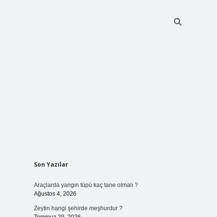
Sidebar
Son Yazılar
vdcasino giriş
Araçlarda yangın tüpü kaç tane olmalı ?
Ağustos 4, 2026
Zeytin hangi şehirde meşhurdur ?