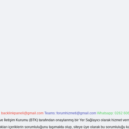
:
backlinkpaneli@gmail.com
Teams:
forumhizmeti@gmail.com
Whatsapp: 0262 606
ve İletişim Kurumu (BTK) tarafından onaylanmış bir Yer Sağlayıcı olarak hizmet verm
rı içeriklerin sorumluluğunu taşımakta olup, siteye üye olarak bu sorumluluğu kabul