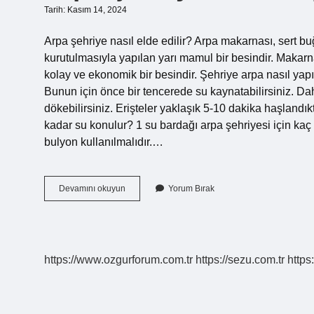
Tarih: Kasım 14, 2024
Arpa şehriye nasıl elde edilir? Arpa makarnası, sert buğd
kurutulmasıyla yapılan yarı mamul bir besindir. Makarna,
kolay ve ekonomik bir besindir. Şehriye arpa nasıl yapıl
Bunun için önce bir tencerede su kaynatabilirsiniz. Dah
dökebilirsiniz. Erişteler yaklaşık 5-10 dakika haşlandı
kadar su konulur? 1 su bardağı arpa şehriyesi için kaç 
bulyon kullanılmalıdır.…
Arpa
Devamını okuyun
Yorum Bırak
Şehriye
Nasıl
Yapılır
https://www.ozgurforum.com.tr
https://sezu.com.tr
https