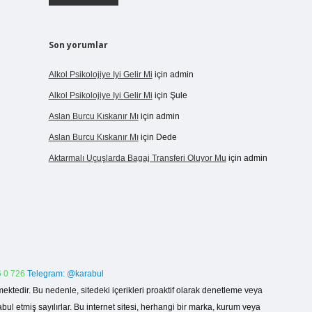
Son yorumlar
Alkol Psikolojiye Iyi Gelir Mi
için
admin
Alkol Psikolojiye Iyi Gelir Mi
için
Şule
Aslan Burcu Kıskanır Mı
için
admin
Aslan Burcu Kıskanır Mı
için
Dede
Aktarmalı Uçuşlarda Bagaj Transferi Oluyor Mu
için
admin
 0 726
Telegram: @karabul
ektedir. Bu nedenle, sitedeki içerikleri proaktif olarak denetleme veya
 etmiş sayılırlar. Bu internet sitesi, herhangi bir marka, kurum veya