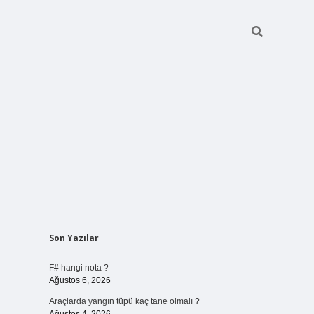
Sidebar
Son Yazılar
vdcasino giriş
F# hangi nota ?
Ağustos 6, 2026
Araçlarda yangın tüpü kaç tane olmalı ?