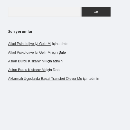
Arama
Son yorumlar
Alkol Psikolojiye Iyi Gelir Mi
için
admin
Alkol Psikolojiye Iyi Gelir Mi
için
Şule
Aslan Burcu Kıskanır Mı
için
admin
Aslan Burcu Kıskanır Mı
için
Dede
Aktarmalı Uçuşlarda Bagaj Transferi Oluyor Mu
için
admin
riş