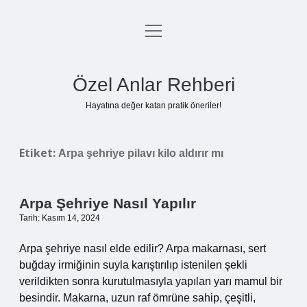
menüyü
Anasayfa
aç
Gizlilik Politikası
Özel Anlar Rehberi
Yasal Uyarı
Hayatına değer katan pratik öneriler!
Hakkımızda
Etiket:
Arpa şehriye pilavı kilo aldırır mı
Arpa Şehriye Nasıl Yapılır
Tarih: Kasım 14, 2024
Arpa şehriye nasıl elde edilir? Arpa makarnası, sert
buğday irmiğinin suyla karıştırılıp istenilen şekli
verildikten sonra kurutulmasıyla yapılan yarı mamul bir
besindir. Makarna, uzun raf ömrüne sahip, çeşitli,