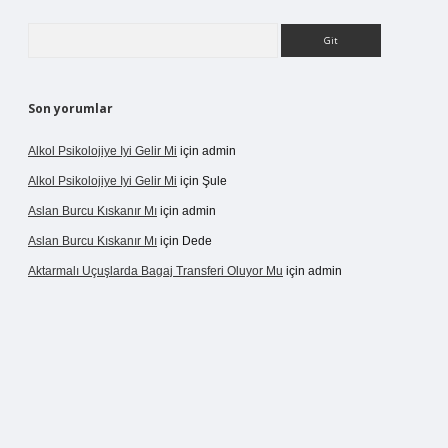
Arama
Son yorumlar
Alkol Psikolojiye Iyi Gelir Mi
için
admin
Alkol Psikolojiye Iyi Gelir Mi
için
Şule
Aslan Burcu Kıskanır Mı
için
admin
Aslan Burcu Kıskanır Mı
için
Dede
Aktarmalı Uçuşlarda Bagaj Transferi Oluyor Mu
için
admin
no giriş