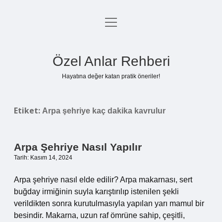
menüyü
Anasayfa
aç
Gizlilik Politikası
Özel Anlar Rehberi
Yasal Uyarı
Hayatına değer katan pratik öneriler!
Hakkımızda
Etiket:
Arpa şehriye kaç dakika kavrulur
Arpa Şehriye Nasıl Yapılır
Tarih: Kasım 14, 2024
Arpa şehriye nasıl elde edilir? Arpa makarnası, sert
buğday irmiğinin suyla karıştırılıp istenilen şekli
verildikten sonra kurutulmasıyla yapılan yarı mamul bir
besindir. Makarna, uzun raf ömrüne sahip, çeşitli,