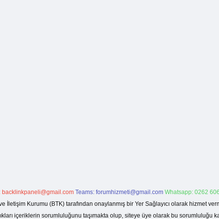
:
backlinkpaneli@gmail.com
Teams:
forumhizmeti@gmail.com
Whatsapp: 0262 606
ve İletişim Kurumu (BTK) tarafından onaylanmış bir Yer Sağlayıcı olarak hizmet verm
rı içeriklerin sorumluluğunu taşımakta olup, siteye üye olarak bu sorumluluğu kabul