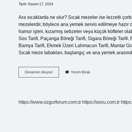
Tarih: Kasım 17, 2024
Ara sıcaklarda ne olur? Sıcak mezeler ise lezzetli çorba
mezelerdir, böylece ana yemek servis edilmeye hazır o
hamur işleri, kızarmış sebzeler veya küçük köfteler olab
Sos Tarifi, Paçanga Böreği Tarifi, Sigara Böreği Tarifi, 
Bamya Tarifi, Ekmek Üzeri Lahmacun Tarifi, Mantar Grate
Sıcak meze tabakları, başlangıç ​​ve ana yemek arasında
Ara
Devamını okuyun
Yorum Bırak
Sıcak
Neler
Olabilir
https://www.ozgurforum.com.tr
https://sezu.com.tr
https