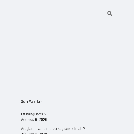
Sidebar
Son Yazılar
vdcasino gir
F# hangi nota ?
Ağustos 6, 2026
Araçlarda yangın tüpü kaç tane olmalı ?