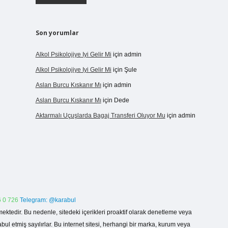
Son yorumlar
Alkol Psikolojiye Iyi Gelir Mi
için
admin
Alkol Psikolojiye Iyi Gelir Mi
için
Şule
Aslan Burcu Kıskanır Mı
için
admin
Aslan Burcu Kıskanır Mı
için
Dede
Aktarmalı Uçuşlarda Bagaj Transferi Oluyor Mu
için
admin
 0 726
Telegram: @karabul
ektedir. Bu nedenle, sitedeki içerikleri proaktif olarak denetleme veya
 etmiş sayılırlar. Bu internet sitesi, herhangi bir marka, kurum veya